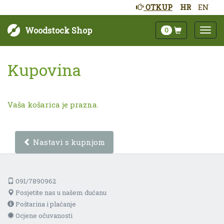
OTKUP
HR
EN
Woodstock Shop
0
Kupovina
Vaša košarica je prazna.
Nastavi s kupnjom
091/7890962
Posjetite nas u našem dućanu
Poštarina i plaćanje
Ocjene očuvanosti