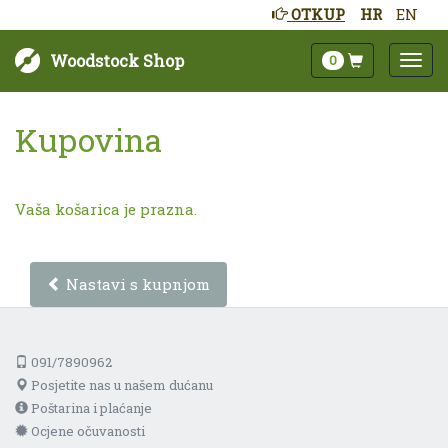
OTKUP
HR
EN
Woodstock Shop
0
Kupovina
Vaša košarica je prazna.
Nastavi s kupnjom
091/7890962
Posjetite nas u našem dućanu
Poštarina i plaćanje
Ocjene očuvanosti