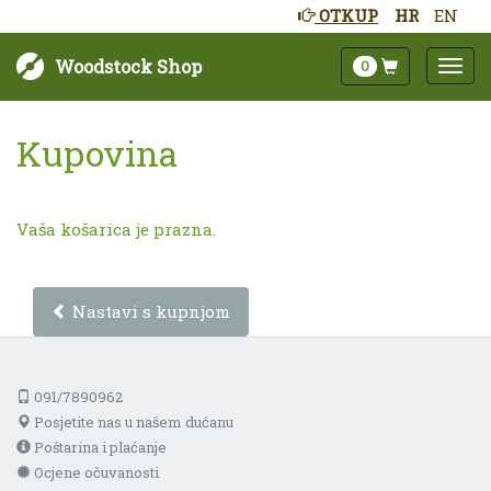
OTKUP
HR
EN
Woodstock Shop
0
Kupovina
Vaša košarica je prazna.
Nastavi s kupnjom
091/7890962
Posjetite nas u našem dućanu
Poštarina i plaćanje
Ocjene očuvanosti