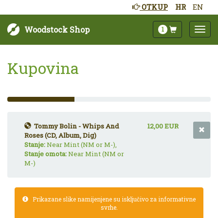
OTKUP
HR
EN
Woodstock Shop
1
Kupovina
33%
Complete
(success)
Tommy Bolin - Whips And
12,00 EUR
Roses (CD, Album, Dig)
Stanje:
Near Mint (NM or M-),
Stanje omota:
Near Mint (NM or
M-)
Prikazane slike namijenjene su isključivo za informativne
svrhe.