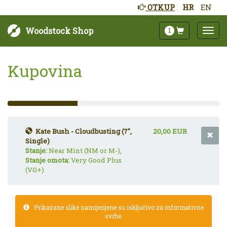
OTKUP
HR
EN
Woodstock Shop
1
Kupovina
33%
Complete
(success)
Kate Bush - Cloudbusting (7",
20,00 EUR
Single)
Stanje:
Near Mint (NM or M-),
Stanje omota:
Very Good Plus
(VG+)
Prikazane slike namijenjene su isključivo za informativne
svrhe.