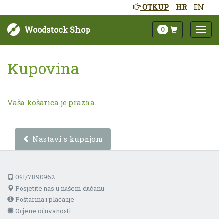
OTKUP
HR
EN
Woodstock Shop
0
Kupovina
Vaša košarica je prazna.
Nastavi s kupnjom
091/7890962
Posjetite nas u našem dućanu
Poštarina i plaćanje
Ocjene očuvanosti