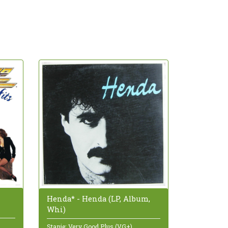
Henda* - Henda (LP, Album,
Whi)
Stanje: Very Good Plus (VG+)