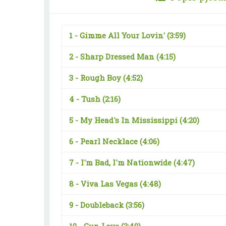
1 -
Gimme All Your Lovin'
(3:59)
2 -
Sharp Dressed Man
(4:15)
3 -
Rough Boy
(4:52)
4 -
Tush
(2:16)
5 -
My Head's In Mississippi
(4:20)
6 -
Pearl Necklace
(4:06)
7 -
I'm Bad, I'm Nationwide
(4:47)
8 -
Viva Las Vegas
(4:48)
9 -
Doubleback
(3:56)