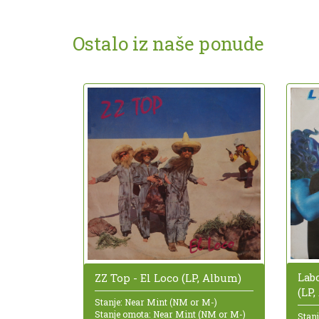
Ostalo iz naše ponude
Labo
ZZ Top - El Loco (LP, Album)
(LP
Stanje: Near Mint (NM or M-)
Stanje omota: Near Mint (NM or M-)
Stanj