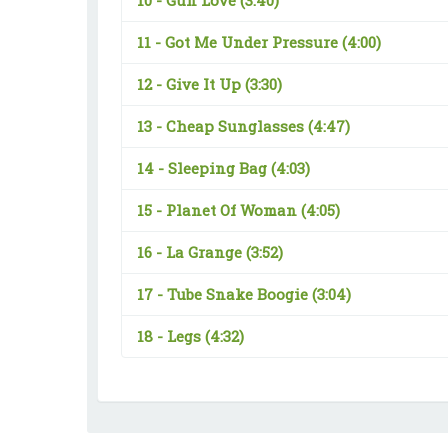
10 -
Gun Love
(3:40)
11 -
Got Me Under Pressure
(4:00)
12 -
Give It Up
(3:30)
13 -
Cheap Sunglasses
(4:47)
14 -
Sleeping Bag
(4:03)
15 -
Planet Of Woman
(4:05)
16 -
La Grange
(3:52)
17 -
Tube Snake Boogie
(3:04)
18 -
Legs
(4:32)