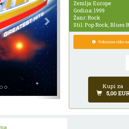
Zemlja:
Europe
Godina:
1999
Žanr:
Rock
Stil:
Pop Rock, Blues 
Prikazane slike nam
Kupi za
5,00 EU
ama