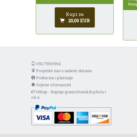
Stan
Kupi za
20,00 EUR
091/7890962
Posjetite nas u našem dućanu
Poštarina i plaćanje
Ocjene očuvanosti
Otkup - kupnja gramofonskih ploča i
cd-a