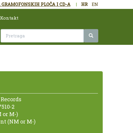
 GRAMOFONSKIH PLOČA I CD-A
|
HR
EN
Kontakt
 Records
7510-2
 or M-)
nt (NM or M-)