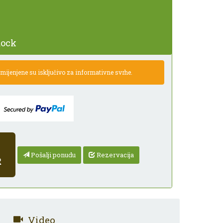
Rock
ijenjene su isključivo za informativne svrhe.
Pošalji ponudu
Rezervacija
R
Video