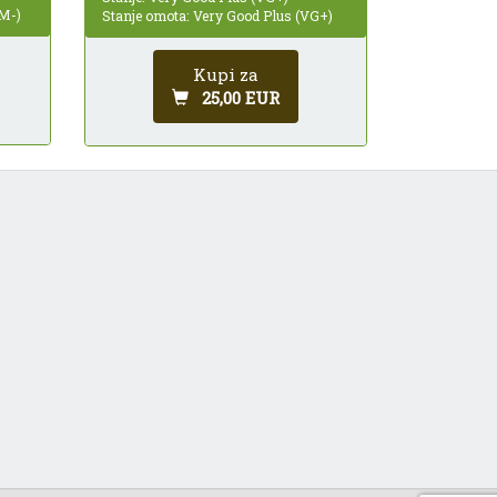
 M-)
Stanje omota: Very Good Plus (VG+)
Kupi za
25,00 EUR