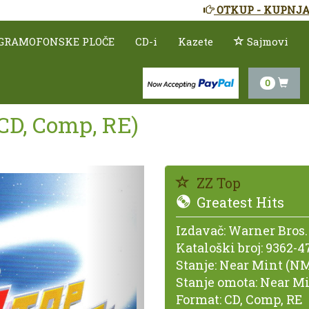
OTKUP - KUPNJA
GRAMOFONSKE PLOČE
CD-i
Kazete
Sajmovi
0
(CD, Comp, RE)
Prethodno
ZZ Top
Greatest Hits
Izdavač:
Warner Bros.
Kataloški broj:
9362-4
Stanje:
Near Mint (NM
Stanje omota:
Near Mi
Format:
CD, Comp, RE