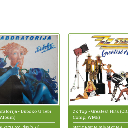
ZZ Top - Greatest Hits (CD,
ratorija - Duboko U Tebi
Comp, WME)
, Album)
Stanje: Near Mint (NM or M-)
e: Very Good Plus (VG+)