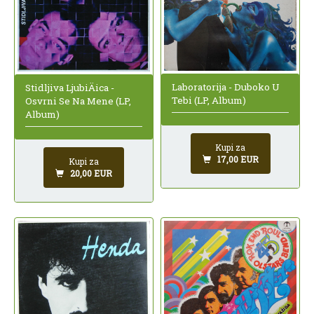
Laboratorija - Duboko U
Stidljiva LjubiÄica -
Tebi (LP, Album)
Osvrni Se Na Mene (LP,
Album)
Kupi za
17,00 EUR
Kupi za
20,00 EUR