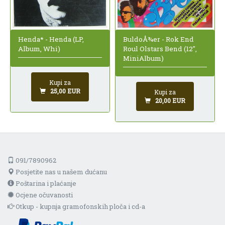
Henda* - Henda (LP,
BuldoÅ¾er - Rok End
Album, Whi)
Roul Olstars Bend (12",
MiniAlbum)
Kupi za
25,00 EUR
Kupi za
20,00 EUR
091/7890962
Posjetite nas u našem dućanu
Poštarina i plaćanje
Ocjene očuvanosti
Otkup - kupnja gramofonskih ploča i cd-a