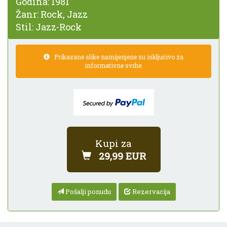
Godina:
1981
Žanr:
Rock, Jazz
Stil:
Jazz-Rock
Prikazane slike namijenjene su isključivo za
informativne svrhe.
Kupi za
29,99 EUR
Pošalji ponudu
Rezervacija