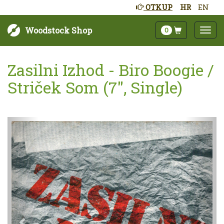
OTKUP
HR
EN
Woodstock Shop
0
Zasilni Izhod - Biro Boogie /
Striček Som (7", Single)
Sljedeće
Pret