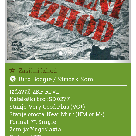
Zasilni Izhod
Biro Boogie / Striček Som
Izdavač:
ZKP RTVL
Kataloški broj:
SD 0277
Stanje:
Very Good Plus (VG+)
Stanje omota:
Near Mint (NM or M-)
Format:
7", Single
Zemlja:
Yugoslavia