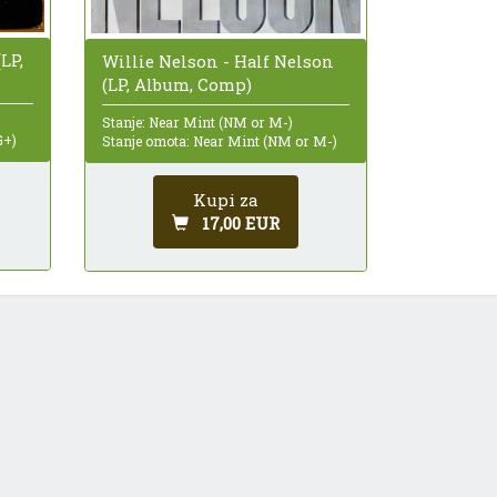
LP,
Willie Nelson - Half Nelson
(LP, Album, Comp)
Stanje: Near Mint (NM or M-)
G+)
Stanje omota: Near Mint (NM or M-)
Kupi za
17,00 EUR