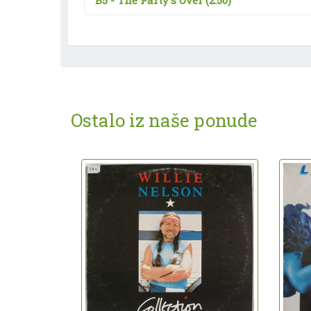
B5 -
The Party's Over
(2:50)
Ostalo iz naše ponude