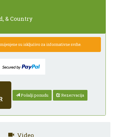
d, & Country
ijenjene su isključivo za informativne svrhe.
Pošalji ponudu
Rezervacija
R
Video