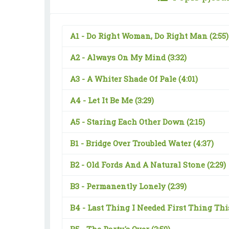
A1 -
Do Right Woman, Do Right Man
(2:55)
A2 -
Always On My Mind
(3:32)
A3 -
A Whiter Shade Of Pale
(4:01)
A4 -
Let It Be Me
(3:29)
A5 -
Staring Each Other Down
(2:15)
B1 -
Bridge Over Troubled Water
(4:37)
B2 -
Old Fords And A Natural Stone
(2:29)
B3 -
Permanently Lonely
(2:39)
B4 -
Last Thing I Needed First Thing T