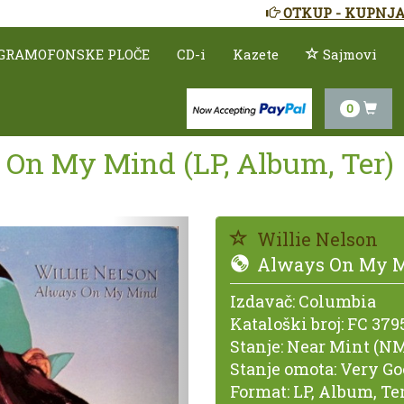
OTKUP - KUPNJA
GRAMOFONSKE PLOČE
CD-i
Kazete
Sajmovi
0
 On My Mind (LP, Album, Ter)
Prethodno
Willie Nelson
Always On My 
Izdavač:
Columbia
Kataloški broj:
FC 379
Stanje:
Near Mint (NM
Stanje omota:
Very Go
Format:
LP, Album, Te