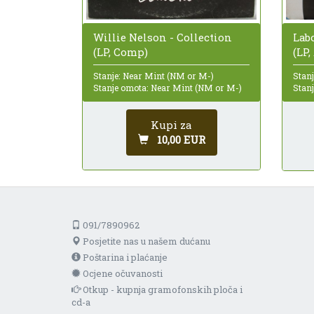
Willie Nelson - Collection
Labo
(LP, Comp)
(LP
Stanje: Near Mint (NM or M-)
Stanj
Stanje omota: Near Mint (NM or M-)
Stan
Kupi za
10,00 EUR
091/7890962
Posjetite nas u našem dućanu
Poštarina i plaćanje
Ocjene očuvanosti
Otkup - kupnja gramofonskih ploča i
cd-a