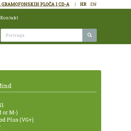
 GRAMOFONSKIH PLOČA I CD-A
|
HR
EN
Kontakt
Mind
51
 or M-)
od Plus (VG+)
r