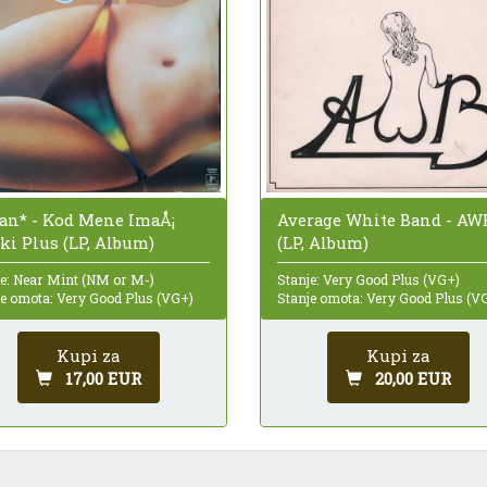
jan* - Kod Mene ImaÅ¡
Average White Band - AW
ki Plus (LP, Album)
(LP, Album)
je: Near Mint (NM or M-)
Stanje: Very Good Plus (VG+)
je omota: Very Good Plus (VG+)
Stanje omota: Very Good Plus (V
Kupi za
Kupi za
17,00 EUR
20,00 EUR