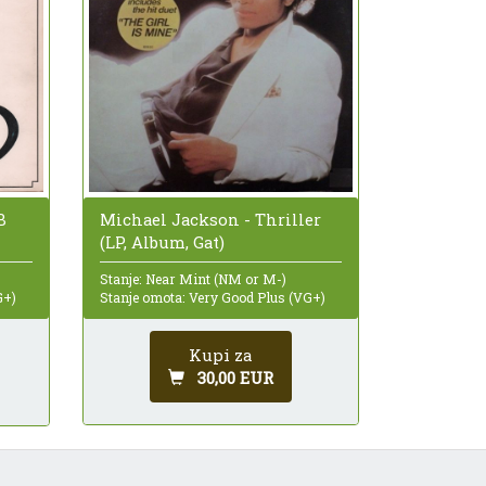
Michael Jackson - Thriller
B
(LP, Album, Gat)
Stanje: Near Mint (NM or M-)
Stanje omota: Very Good Plus (VG+)
G+)
Kupi za
30,00 EUR