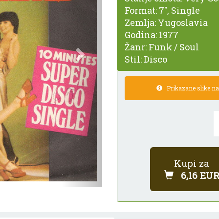
Format:
7", Single
Zemlja:
Yugoslavia
Godina:
1977
Žanr:
Funk / Soul
Stil:
Disco
Prikazane slike nam
Kupi za
6,16 EU