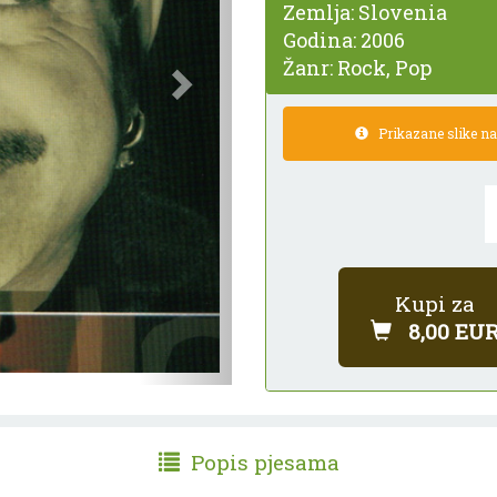
Zemlja:
Slovenia
Godina:
2006
Žanr:
Rock, Pop
Prikazane slike nam
Kupi za
8,00 EU
Popis pjesama