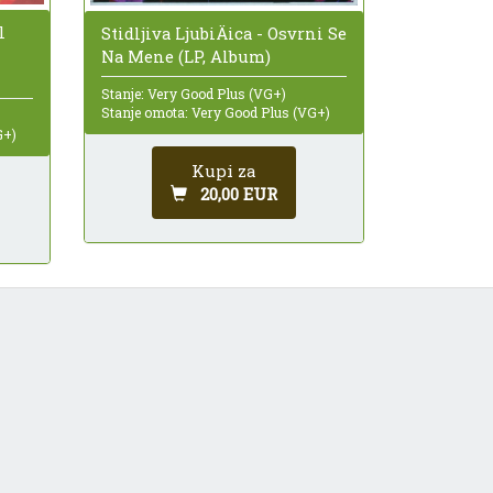
l
Stidljiva LjubiÄica - Osvrni Se
Na Mene (LP, Album)
Stanje: Very Good Plus (VG+)
Stanje omota: Very Good Plus (VG+)
G+)
Kupi za
20,00 EUR