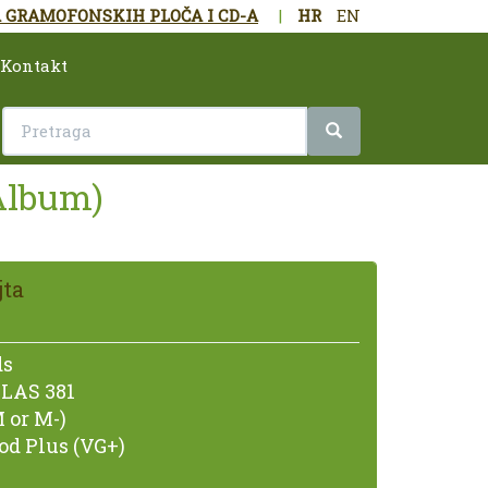
 GRAMOFONSKIH PLOČA I CD-A
|
HR
EN
Kontakt
 Album)
ta
ds
LAS 381
 or M-)
od Plus (VG+)