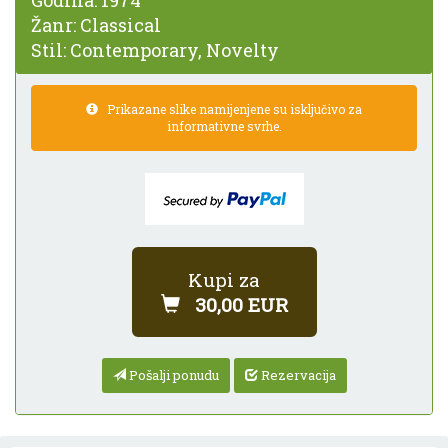
Godina:
1974
Žanr:
Classical
Stil:
Contemporary, Novelty
Prikazane slike namijenjene su isključivo za
informativne svrhe.
Kupi za
30,00 EUR
Pošalji ponudu
Rezervacija