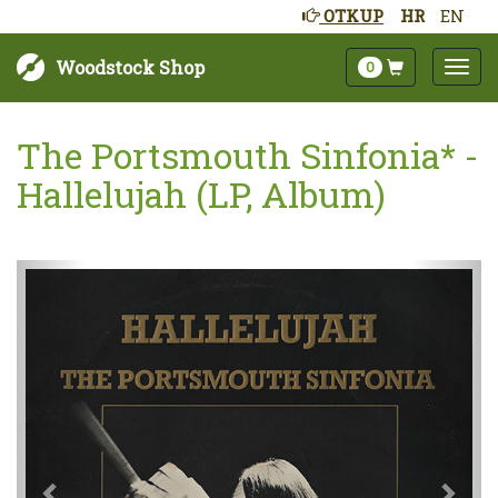
OTKUP
HR
EN
Woodstock Shop
0
The Portsmouth Sinfonia* -
Hallelujah (LP, Album)
Sljedeće
Pret