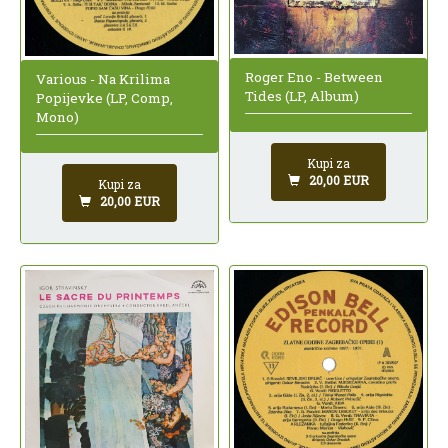
Roger Eno - Between
Various - Na Krilima
Tides (LP, Album)
Popijevke (LP, Comp,
Mono)
Kupi za
20,00 EUR
Kupi za
20,00 EUR