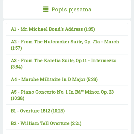
Popis pjesama
A1 -
Mr. Michael Bond's Address
(1:05)
A2 -
From The Nutcracker Suite, Op. 71a - March
(1:57)
A3 -
From The Karelia Suite, Op.11 - Intermezzo
(3:54)
A4 -
Marche Militaire In D Major
(5:33)
A5 -
Piano Concerto No. 1 In Bâ™­ Minor, Op. 23
(10:38)
B1 -
Overture 1812
(10:28)
B2 -
William Tell Overture
(2:21)