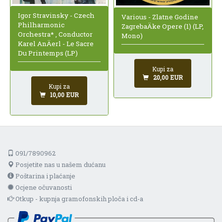
Igor Stravinsky - Czech
Various - Zlatne Godine
Philharmonic
ZagrebaÄke Opere (1) (LP,
Orchestra* , Conductor
Mono)
Karel AnÄerl - Le Sacre
Du Printemps (LP)
Kupi za
20,00 EUR
Kupi za
10,00 EUR
091/7890962
Posjetite nas u našem dućanu
Poštarina i plaćanje
Ocjene očuvanosti
Otkup - kupnja gramofonskih ploča i cd-a