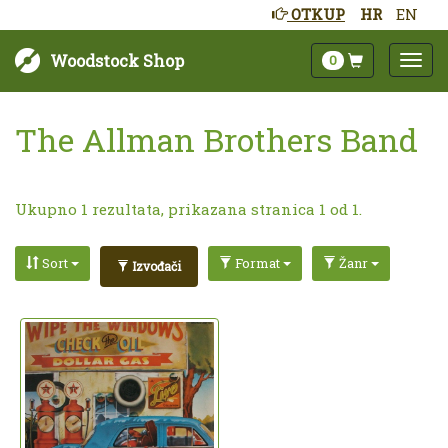
OTKUP
HR
EN
Woodstock Shop
0
The Allman Brothers Band
Ukupno 1 rezultata, prikazana stranica 1 od 1.
Sort
Format
Žanr
Izvođači