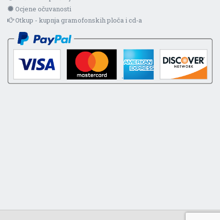
Ocjene očuvanosti
Otkup - kupnja gramofonskih ploča i cd-a