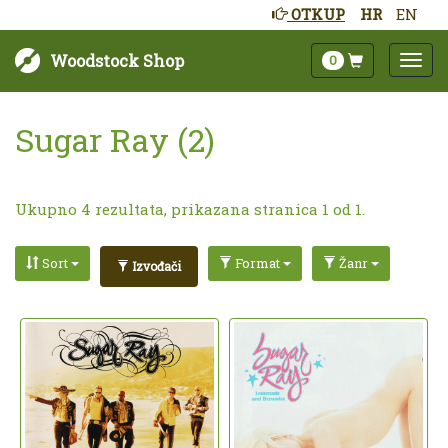
OTKUP
HR
EN
Woodstock Shop
0
Sugar Ray (2)
Ukupno 4 rezultata, prikazana stranica 1 od 1.
Sort
Format
Žanr
Izvođači