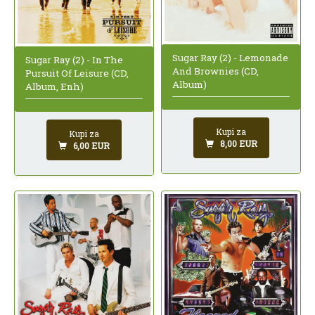
Sugar Ray (2) - Lemonade
Sugar Ray (2) - In The
And Brownies (CD,
Pursuit Of Leisure (CD,
Album)
Album, Enh)
Kupi za
Kupi za
8,00 EUR
6,00 EUR