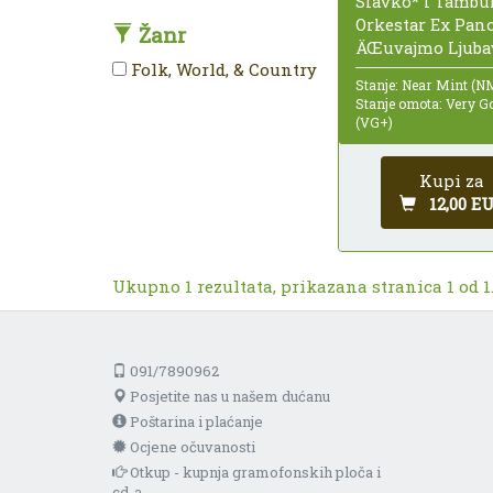
Slavko* I Tambu
Orkestar Ex Pano
Žanr
ÄŒuvajmo Ljubav
Folk, World, & Country
Stanje: Near Mint (N
Stanje omota: Very G
(VG+)
Kupi za
12,00 E
Ukupno 1 rezultata, prikazana stranica 1 od 1
091/7890962
Posjetite nas u našem dućanu
Poštarina i plaćanje
Ocjene očuvanosti
Otkup - kupnja gramofonskih ploča i
cd-a