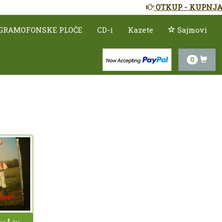
OTKUP - KUPNJA
GRAMOFONSKE PLOČE
CD-i
Kazete
Sajmovi
0
.