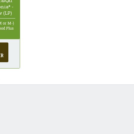
raÅ¡ki
nia* -
 (LP)
M or M-)
ood Plus
UR
.