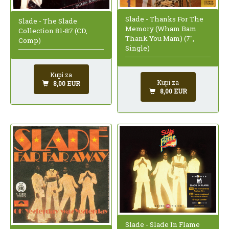
Slade - Thanks For The
Slade - The Slade
Memory (Wham Bam
Collection 81-87 (CD,
Thank You Mam) (7",
Comp)
Single)
Kupi za
Kupi za
8,00 EUR
8,00 EUR
Slade - Slade In Flame