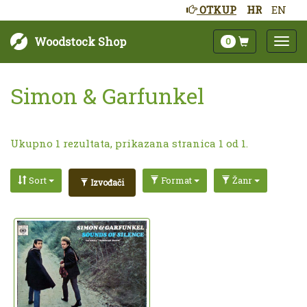
OTKUP
HR
EN
Woodstock Shop
0
Simon & Garfunkel
Ukupno 1 rezultata, prikazana stranica 1 od 1.
Sort
Format
Žanr
Izvođači