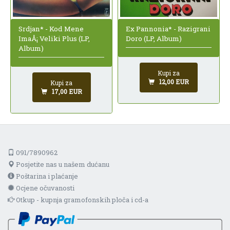
Srdjan* - Kod Mene
Ex Pannonia* - Razigrani
ImaÅ¡ Veliki Plus (LP,
Doro (LP, Album)
Album)
Kupi za
12,00 EUR
Kupi za
17,00 EUR
091/7890962
Posjetite nas u našem dućanu
Poštarina i plaćanje
Ocjene očuvanosti
Otkup - kupnja gramofonskih ploča i cd-a