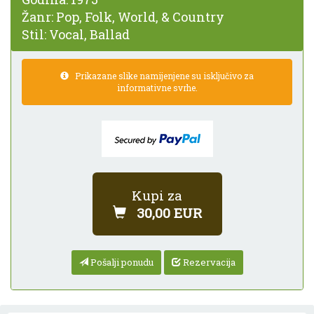
Žanr:
Pop, Folk, World, & Country
Stil:
Vocal, Ballad
Prikazane slike namijenjene su isključivo za
informativne svrhe.
Kupi za
30,00 EUR
Pošalji ponudu
Rezervacija