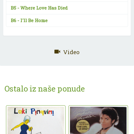
B5 -
Where Love Has Died
B6 -
I'll Be Home
Video
Ostalo iz naše ponude