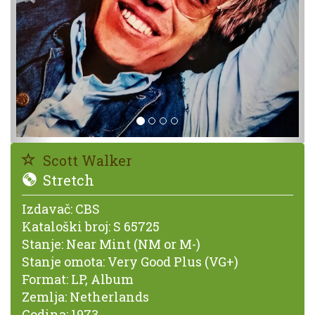
Scott Walker
Stretch
Izdavač:
CBS
Kataloški broj:
S 65725
Stanje:
Near Mint (NM or M-)
Stanje omota:
Very Good Plus (VG+)
Format:
LP, Album
Zemlja:
Netherlands
Godina:
1973