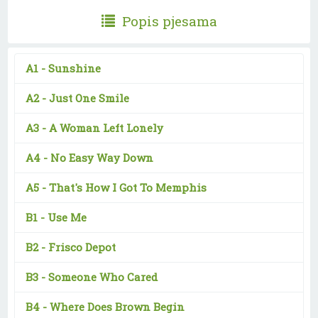
Popis pjesama
A1 -
Sunshine
A2 -
Just One Smile
A3 -
A Woman Left Lonely
A4 -
No Easy Way Down
A5 -
That's How I Got To Memphis
B1 -
Use Me
B2 -
Frisco Depot
B3 -
Someone Who Cared
B4 -
Where Does Brown Begin