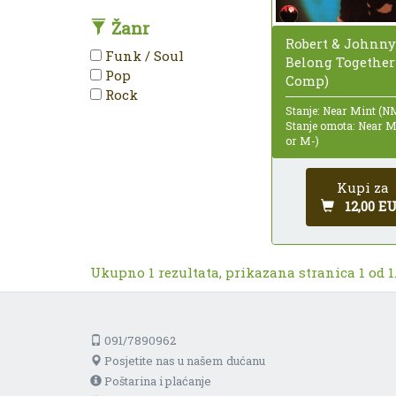
Žanr
Robert & Johnny
Funk / Soul
Belong Together 
Pop
Comp)
Rock
Stanje: Near Mint (N
Stanje omota: Near 
or M-)
Kupi za
12,00 E
Ukupno 1 rezultata, prikazana stranica 1 od 1
091/7890962
Posjetite nas u našem dućanu
Poštarina i plaćanje