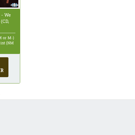
 - We
(CD,
M or M-)
Mint (NM
UR
.