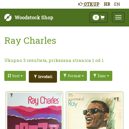
OTKUP
HR
EN
Woodstock Shop
0
Ray Charles
Ukupno 3 rezultata, prikazana stranica 1 od 1.
Sort
Format
Žanr
Izvođači