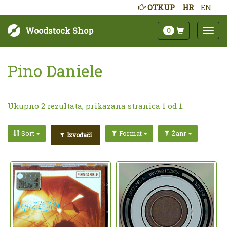
OTKUP
HR
EN
Woodstock Shop
0
Pino Daniele
Ukupno 2 rezultata, prikazana stranica 1 od 1.
Sort
Format
Žanr
Izvođači