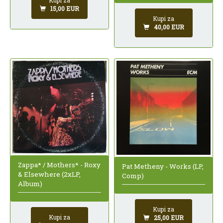
15,00 EUR
Kupi za
40,00 EUR
Zappa* / Mothers* - Roxy
Pat Metheny - Works (LP,
& Elsewhere (2xLP,
Comp)
Album)
Kupi za
Kupi za
25,00 EUR