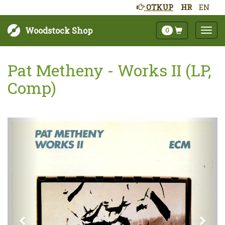
OTKUP
HR
EN
Woodstock Shop
0
Pat Metheny - Works II (LP,
Comp)
Sljedeće
Pret