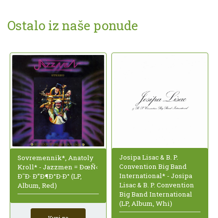
Ostalo iz naše ponude
Josipa Lisac & B. P.
Sovremennik*, Anatoly
Convention Big Band
Kroll* - Jazzmen = ÐœÑ‹
International* - Josipa
Ð˜Ð· Ð”Ð¶Ð°Ð·Ð° (LP,
Lisac & B. P. Convention
Album, Red)
Big Band International
(LP, Album, Whi)
Kupi za