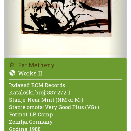
Pat Metheny
Works II
Izdavač:
ECM Records
Kataloški broj:
837 272-1
Stanje:
Near Mint (NM or M-)
Stanje omota:
Very Good Plus (VG+)
Format:
LP, Comp
Zemlja:
Germany
Godina:
1988