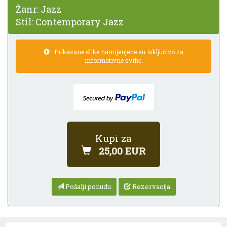
Žanr:
Jazz
Stil:
Contemporary Jazz
Prikazane slike namijenjene su isključivo za
informativne svrhe.
Kupi za
25,00 EUR
Pošalji ponudu
Rezervacija