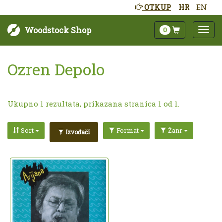
OTKUP
HR
EN
Woodstock Shop
0
Ozren Depolo
Ukupno 1 rezultata, prikazana stranica 1 od 1.
Sort
Format
Žanr
Izvođači