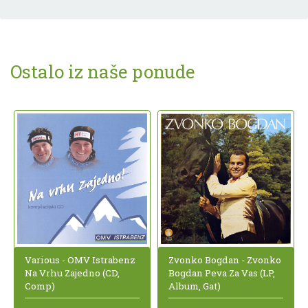
Ostalo iz naše ponude
Zvonko Bogdan - Zvonko
Various - OMV Istrabenz
Bogdan Peva Za Vas (LP,
Na Vrhu Zajedno (CD,
Album, Gat)
Comp)