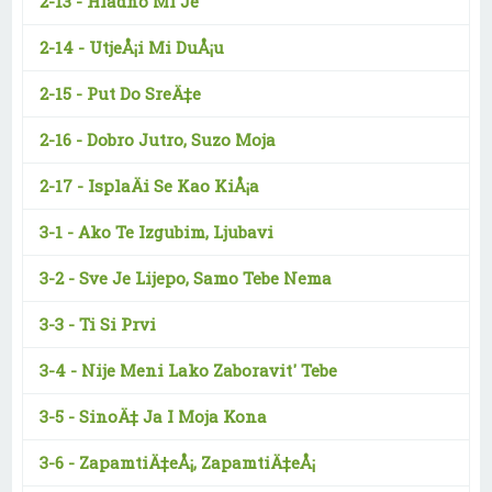
2-13 -
Hladno Mi Je
2-14 -
UtjeÅ¡i Mi DuÅ¡u
2-15 -
Put Do SreÄ‡e
2-16 -
Dobro Jutro, Suzo Moja
2-17 -
IsplaÄi Se Kao KiÅ¡a
3-1 -
Ako Te Izgubim, Ljubavi
3-2 -
Sve Je Lijepo, Samo Tebe Nema
3-3 -
Ti Si Prvi
3-4 -
Nije Meni Lako Zaboravit' Tebe
3-5 -
SinoÄ‡ Ja I Moja Kona
3-6 -
ZapamtiÄ‡eÅ¡, ZapamtiÄ‡eÅ¡