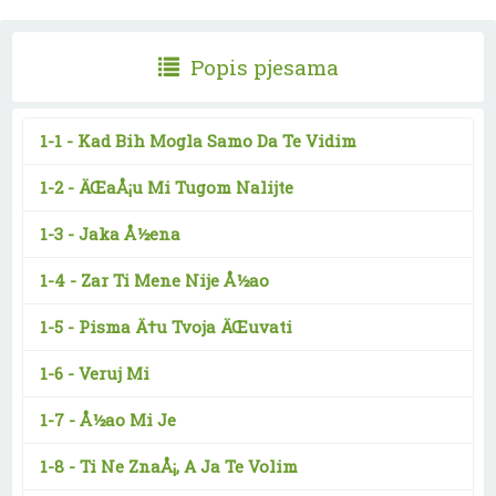
Popis pjesama
1-1 -
Kad Bih Mogla Samo Da Te Vidim
1-2 -
ÄŒaÅ¡u Mi Tugom Nalijte
1-3 -
Jaka Å½ena
1-4 -
Zar Ti Mene Nije Å½ao
1-5 -
Pisma Ä†u Tvoja ÄŒuvati
1-6 -
Veruj Mi
1-7 -
Å½ao Mi Je
1-8 -
Ti Ne ZnaÅ¡, A Ja Te Volim