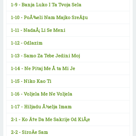
1-9 -
Banja Luko I Ta Tvoja Sela
1-10 -
PoÅ¾eli Nam Majko SreÄ‡u
1-11 -
NadaÅ¡ Li Se Meni
1-12 -
Odlazim
1-13 -
Samo Za Tebe Jedini Moj
1-14 -
Ne Pitaj Me Å ta Mi Je
1-15 -
Niko Kao Ti
1-16 -
Voljela Me Ne Voljela
1-17 -
Hiljadu Å½elja Imam
2-1 -
Ko Ä†e Da Me Sakrije Od KiÅ¡e
2-2 -
SiroÄe Sam