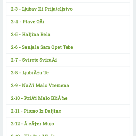
2-3 -
Ljubav Ili Prijateljstvo
2-4 -
Plave OÄi
2-5 -
Haljina Bela
2-6 -
Sanjala Sam Opet Tebe
2-7 -
Svirete SviraÄi
2-8 -
LjubiÄ‡u Te
2-9 -
NaÄ‘i Malo Vremena
2-10 -
PriÄ‘i Malo BliÅ¾e
2-11 -
Pismo Iz Daljine
2-12 -
Å eÄ‡er Mujo