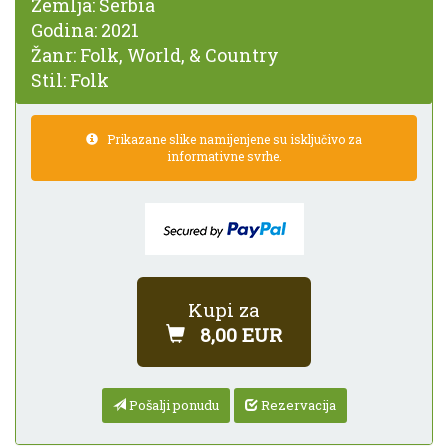
Zemlja:
Serbia
Godina:
2021
Žanr:
Folk, World, & Country
Stil:
Folk
Prikazane slike namijenjene su isključivo za
informativne svrhe.
Kupi za
8,00 EUR
Pošalji ponudu
Rezervacija