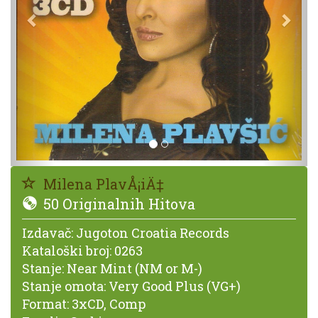
Milena PlavÅ¡iÄ‡
50 Originalnih Hitova
Izdavač:
Jugoton Croatia Records
Kataloški broj:
0263
Stanje:
Near Mint (NM or M-)
Stanje omota:
Very Good Plus (VG+)
Format:
3xCD, Comp