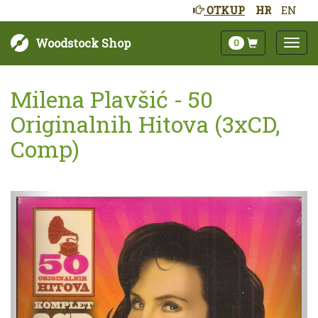
OTKUP
HR
EN
Woodstock Shop
0
Milena Plavšić - 50
Originalnih Hitova (3xCD,
Comp)
Sljedeće
Pret