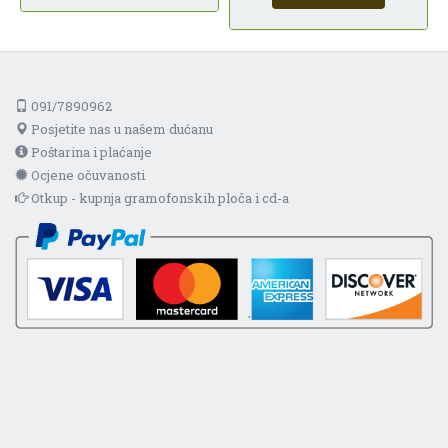
091/7890962
Posjetite nas u našem dućanu
Poštarina i plaćanje
Ocjene očuvanosti
Otkup - kupnja gramofonskih ploča i cd-a