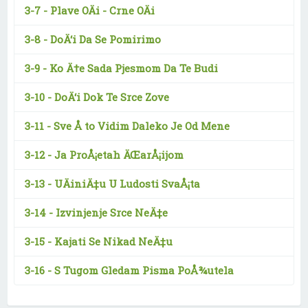
3-7 -
Plave OÄi - Crne OÄi
3-8 -
DoÄ‘i Da Se Pomirimo
3-9 -
Ko Ä†e Sada Pjesmom Da Te Budi
3-10 -
DoÄ‘i Dok Te Srce Zove
3-11 -
Sve Å to Vidim Daleko Je Od Mene
3-12 -
Ja ProÅ¡etah ÄŒarÅ¡ijom
3-13 -
UÄiniÄ‡u U Ludosti SvaÅ¡ta
3-14 -
Izvinjenje Srce NeÄ‡e
3-15 -
Kajati Se Nikad NeÄ‡u
3-16 -
S Tugom Gledam Pisma PoÅ¾utela