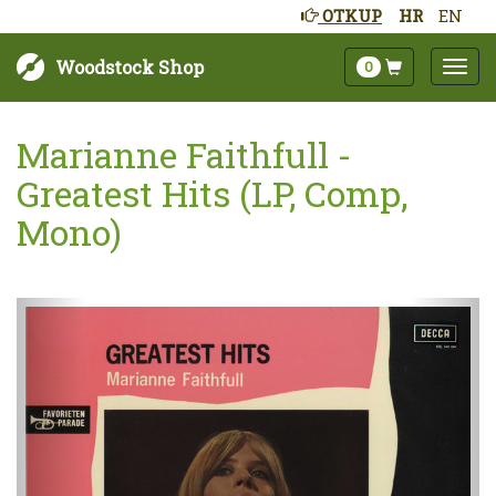
OTKUP
HR
EN
Woodstock Shop
0
Marianne Faithfull -
Greatest Hits (LP, Comp,
Mono)
Sljedeće
Pret