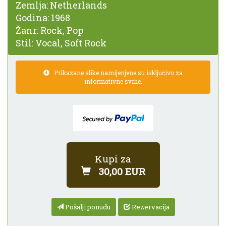
Zemlja:
Netherlands
Godina:
1968
Žanr:
Rock, Pop
Stil:
Vocal, Soft Rock
Prikazane slike namijenjene su isključivo za
informativne svrhe.
Kupi za
30,00 EUR
Pošalji ponudu
Rezervacija