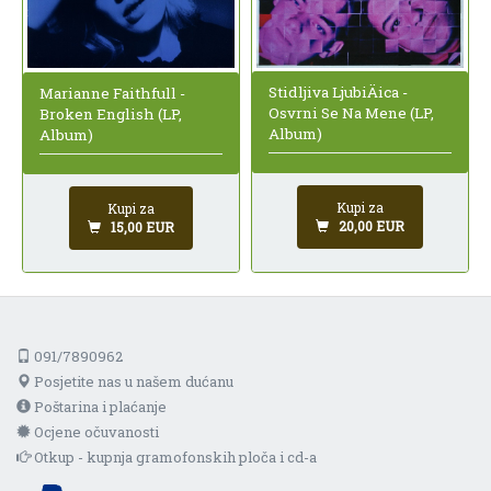
Stidljiva LjubiÄica -
Marianne Faithfull -
Osvrni Se Na Mene (LP,
Broken English (LP,
Album)
Album)
Kupi za
Kupi za
20,00 EUR
15,00 EUR
091/7890962
Posjetite nas u našem dućanu
Poštarina i plaćanje
Ocjene očuvanosti
Otkup - kupnja gramofonskih ploča i cd-a