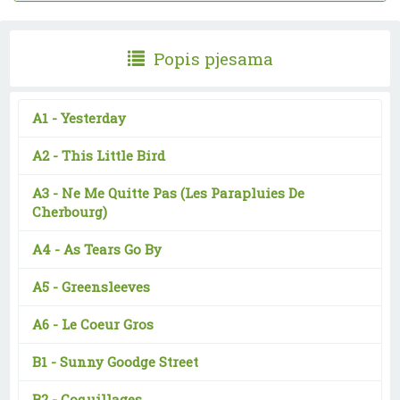
Popis pjesama
A1 -
Yesterday
A2 -
This Little Bird
A3 -
Ne Me Quitte Pas (Les Parapluies De
Cherbourg)
A4 -
As Tears Go By
A5 -
Greensleeves
A6 -
Le Coeur Gros
B1 -
Sunny Goodge Street
B2 -
Coquillages