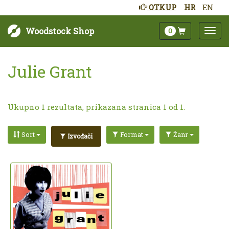
OTKUP
HR
EN
Woodstock Shop
0
Julie Grant
Ukupno 1 rezultata, prikazana stranica 1 od 1.
Sort
Format
Žanr
Izvođači