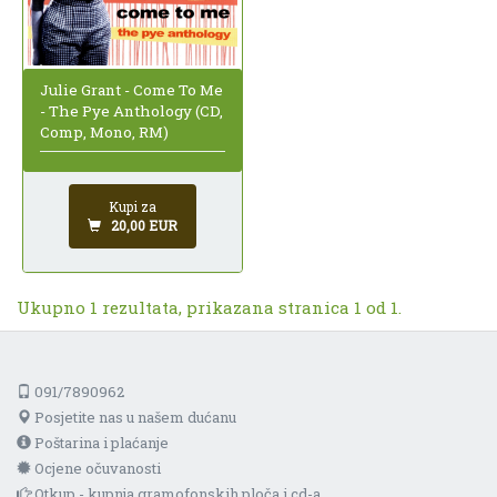
Julie Grant - Come To Me
- The Pye Anthology (CD,
Comp, Mono, RM)
Kupi za
20,00 EUR
Ukupno 1 rezultata, prikazana stranica 1 od 1.
091/7890962
Posjetite nas u našem dućanu
Poštarina i plaćanje
Ocjene očuvanosti
Otkup - kupnja gramofonskih ploča i cd-a