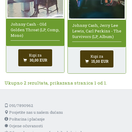
Johnny Cash - Old
Johnny Cash, Jerry Lee
Golden Throat (LP, Comp,
Lewis, Carl Perkins - The
Mono)
Survivors (LP, Album)
Kupi za
Kupi za
30,00 EUR
15,00 EUR
Ukupno 2 rezultata, prikazana stranica 1 od 1.
091/7890962
Posjetite nas u našem dućanu
Poštarina i plaćanje
Ocjene očuvanosti