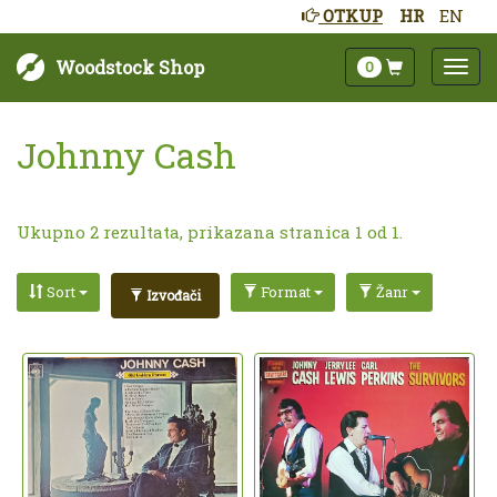
OTKUP
HR
EN
Woodstock Shop
0
Johnny Cash
Ukupno 2 rezultata, prikazana stranica 1 od 1.
Sort
Format
Žanr
Izvođači