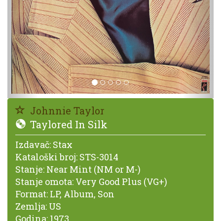
Johnnie Taylor
Taylored In Silk
Izdavač:
Stax
Kataloški broj:
STS-3014
Stanje:
Near Mint (NM or M-)
Stanje omota:
Very Good Plus (VG+)
Format:
LP, Album, Son
Zemlja:
US
Godina:
1973