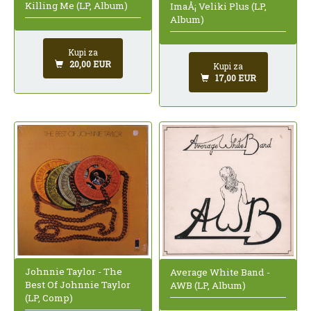
Killing Me (LP, Album)
ImaÅ¡ Veliki Plus (LP,
Album)
Kupi za
20,00 EUR
Kupi za
17,00 EUR
Johnnie Taylor - The
Average White Band -
Best Of Johnnie Taylor
AWB (LP, Album)
(LP, Comp)