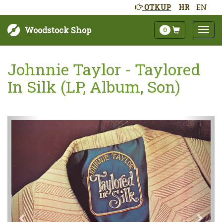
OTKUP
HR
EN
Woodstock Shop
0
Johnnie Taylor - Taylored
In Silk (LP, Album, Son)
Sljedeće
Pret