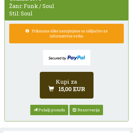
Žanr:
Funk / Soul
Stil:
Soul
Prikazane slike namijenjene su isključivo za
informativne svrhe.
Kupi za
15,00 EUR
Pošalji ponudu
Rezervacija