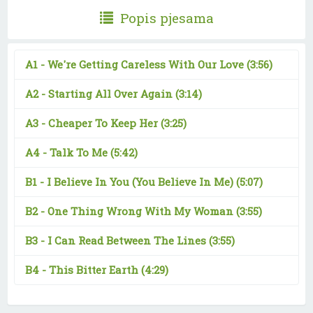
Popis pjesama
A1 -
We're Getting Careless With Our Love
(3:56)
A2 -
Starting All Over Again
(3:14)
A3 -
Cheaper To Keep Her
(3:25)
A4 -
Talk To Me
(5:42)
B1 -
I Believe In You (You Believe In Me)
(5:07)
B2 -
One Thing Wrong With My Woman
(3:55)
B3 -
I Can Read Between The Lines
(3:55)
B4 -
This Bitter Earth
(4:29)