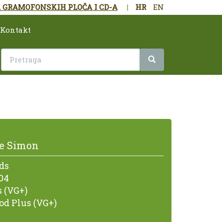
 GRAMOFONSKIH PLOČA I CD-A
|
HR
EN
Kontakt
e Simon
ds
04
 (VG+)
od Plus (VG+)