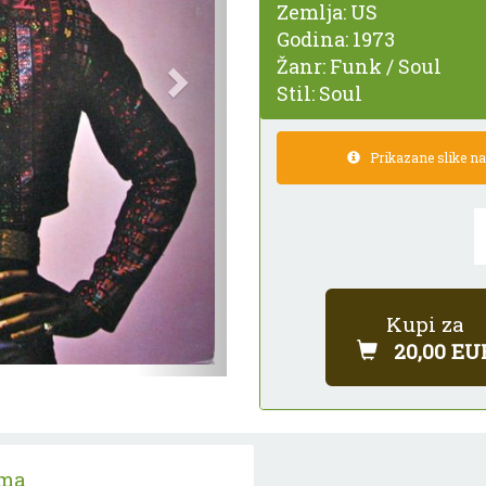
Zemlja:
US
Godina:
1973
Žanr:
Funk / Soul
Stil:
Soul
Prikazane slike nam
Kupi za
20,00 EU
ama