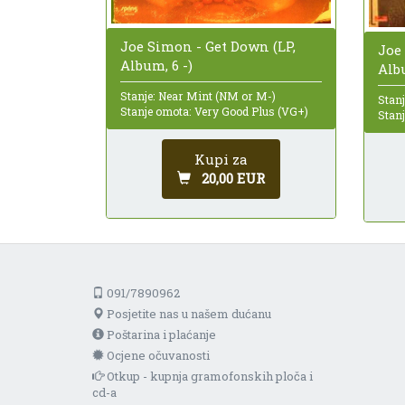
Joe Simon - Get Down (LP,
Joe
Album, 6 -)
Alb
Stanje: Near Mint (NM or M-)
Stan
Stanje omota: Very Good Plus (VG+)
Stan
Kupi za
20,00 EUR
091/7890962
Posjetite nas u našem dućanu
Poštarina i plaćanje
Ocjene očuvanosti
Otkup - kupnja gramofonskih ploča i
cd-a