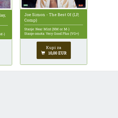
Joe Simon - The Best Of (LP,
ay,
Comp)
Stanje: Near Mint (NM or M-)
Stanje omota: Very Good Plus (VG+)
 M-)
Kupi za
10,00 EUR