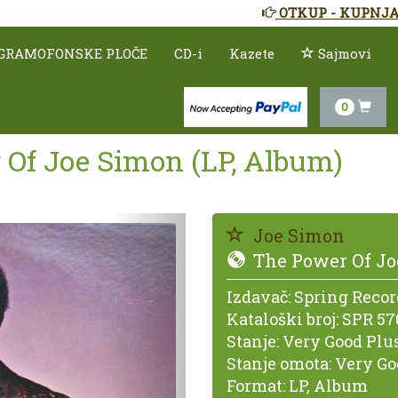
OTKUP - KUPNJA
GRAMOFONSKE PLOČE
CD-i
Kazete
Sajmovi
0
 Of Joe Simon (LP, Album)
Prethodno
Joe Simon
The Power Of Jo
Izdavač:
Spring Recor
Kataloški broj:
SPR 57
Stanje:
Very Good Plus
Stanje omota:
Very Go
Format:
LP, Album