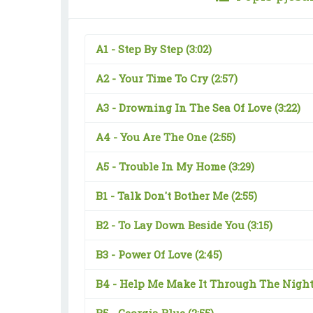
A1 -
Step By Step
(3:02)
A2 -
Your Time To Cry
(2:57)
A3 -
Drowning In The Sea Of Love
(3:22)
A4 -
You Are The One
(2:55)
A5 -
Trouble In My Home
(3:29)
B1 -
Talk Don't Bother Me
(2:55)
B2 -
To Lay Down Beside You
(3:15)
B3 -
Power Of Love
(2:45)
B4 -
Help Me Make It Through The Nigh