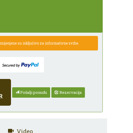
ijenjene su isključivo za informativne svrhe.
Pošalji ponudu
Rezervacija
R
Video