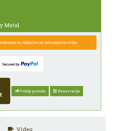
y Metal
ijenjene su isključivo za informativne svrhe.
Pošalji ponudu
Rezervacija
R
Video