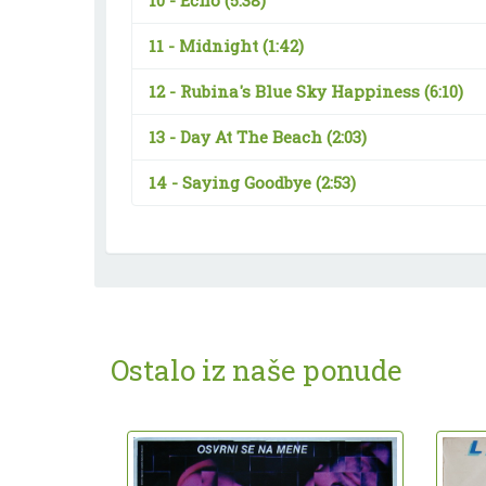
10 -
Echo
(5:38)
11 -
Midnight
(1:42)
12 -
Rubina's Blue Sky Happiness
(6:10)
13 -
Day At The Beach
(2:03)
14 -
Saying Goodbye
(2:53)
Ostalo iz naše ponude