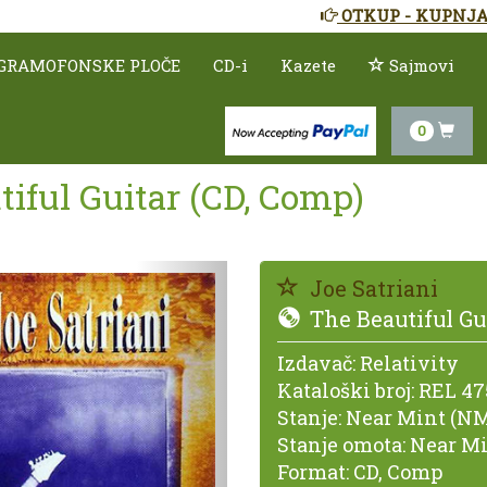
OTKUP - KUPNJA
GRAMOFONSKE PLOČE
CD-i
Kazete
Sajmovi
0
tiful Guitar (CD, Comp)
Prethodno
Joe Satriani
The Beautiful Gu
Izdavač:
Relativity
Kataloški broj:
REL 47
Stanje:
Near Mint (NM
Stanje omota:
Near Mi
Format:
CD, Comp