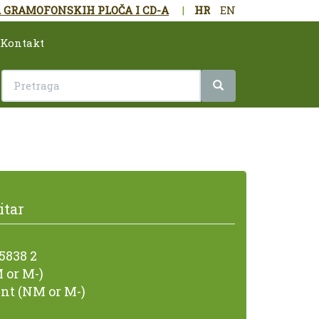
 GRAMOFONSKIH PLOČA I CD-A
|
HR
EN
Kontakt
itar
5838 2
 or M-)
nt (NM or M-)