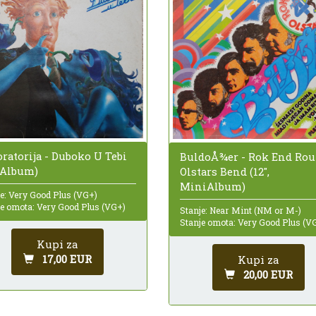
ratorija - Duboko U Tebi
BuldoÅ¾er - Rok End Rou
, Album)
Olstars Bend (12",
MiniAlbum)
e: Very Good Plus (VG+)
je omota: Very Good Plus (VG+)
Stanje: Near Mint (NM or M-)
Stanje omota: Very Good Plus (V
Kupi za
17,00 EUR
Kupi za
20,00 EUR