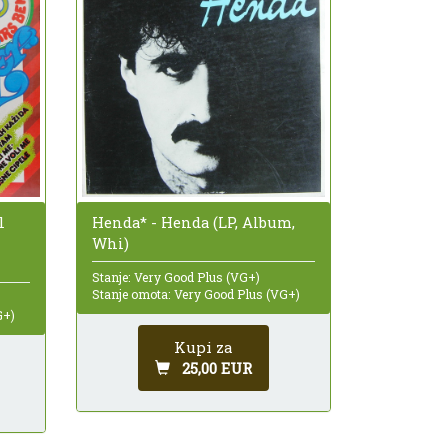
l
Henda* - Henda (LP, Album,
Whi)
Stanje: Very Good Plus (VG+)
Stanje omota: Very Good Plus (VG+)
G+)
Kupi za
25,00 EUR