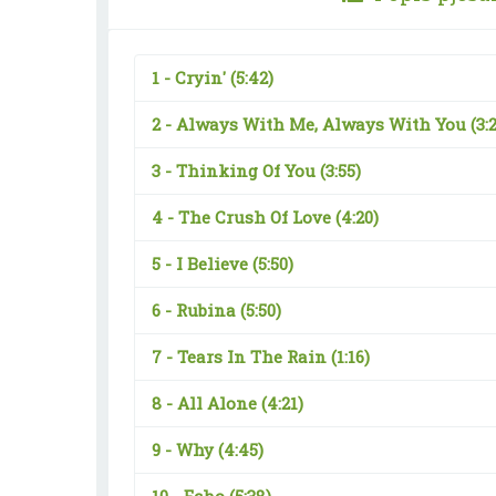
1 -
Cryin'
(5:42)
2 -
Always With Me, Always With You
(3:
3 -
Thinking Of You
(3:55)
4 -
The Crush Of Love
(4:20)
5 -
I Believe
(5:50)
6 -
Rubina
(5:50)
7 -
Tears In The Rain
(1:16)
8 -
All Alone
(4:21)
9 -
Why
(4:45)