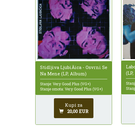
Labo
Stidljiva LjubiÄica - Osvrni Se
(LP
Na Mene (LP, Album)
Stanj
Stanje: Very Good Plus (VG+)
Stan
Stanje omota: Very Good Plus (VG+)
Kupi za
20,00 EUR