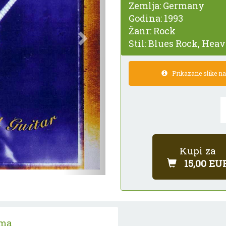
Zemlja:
Germany
Godina:
1993
Žanr:
Rock
Stil:
Blues Rock, Heav
Prikazane slike nam
Kupi za
15,00 EU
ama