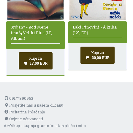
Srdjan* - Kod Mene
Laki Pingvini - Å izika
ImaÅ¡ Veliki Plus (LP,
(12", EP)
Album)
Kupi za
30,00 EUR
Kupi za
17,00 EUR
091/7890962
Posjetite nas u našem dućanu
Poštarina i plaćanje
Ocjene očuvanosti
Otkup - kupnja gramofonskih ploča i cd-a