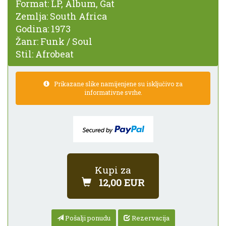
Format:
LP, Album, Gat
Zemlja:
South Africa
Godina:
1973
Žanr:
Funk / Soul
Stil:
Afrobeat
Prikazane slike namijenjene su isključivo za
informativne svrhe.
Kupi za
12,00 EUR
Pošalji ponudu
Rezervacija