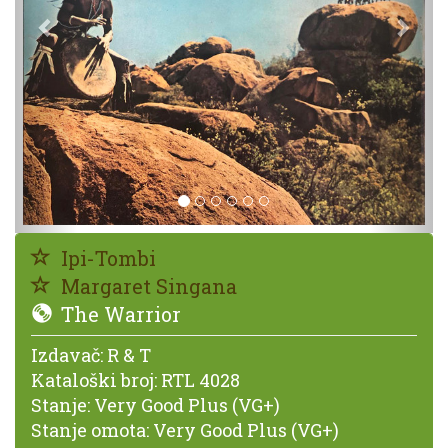
Ipi-Tombi
Margaret Singana
The Warrior
Izdavač:
R & T
Kataloški broj:
RTL 4028
Stanje:
Very Good Plus (VG+)
Stanje omota:
Very Good Plus (VG+)