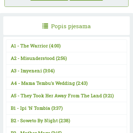
Popis pjesama
A1 -
The Warrior
(4:00)
A2 -
Misunderstood
(2:56)
A3 -
Imyeneni
(3:04)
A4 -
Mama Tembu's Wedding
(2:43)
A5 -
They Took Her Away From The Land
(3:21)
B1 -
Ipi 'N Tombia
(3:37)
B2 -
Soweto By Night
(2:38)
B3 -
Mother Mary
(3:15)