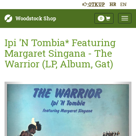
OTKUP
HR
EN
Woodstock Shop
0
Ipi 'N Tombia* Featuring
Margaret Singana - The
Warrior (LP, Album, Gat)
Sljedeće
Pret