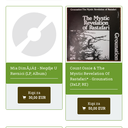
Mia DimÅ¡iÄ‡ - Negdje U
Count Ossie & The
Ravnici (LP, Album)
Mystic Revelation Of
Rastafari* - Grounation
(3xLP, RE)
Kupi za
30,00 EUR
Kupi za
50,00 EUR