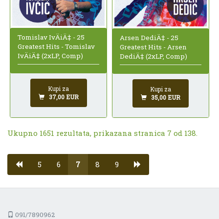
Tomislav IvÄiÄ‡ - 25
Arsen DediÄ‡ - 25
Greatest Hits - Tomislav
Greatest Hits - Arsen
IvÄiÄ‡ (2xLP, Comp)
DediÄ‡ (2xLP, Comp)
Kupi za
Kupi za
37,00 EUR
35,00 EUR
Ukupno 1651 rezultata, prikazana stranica 7 od 138.
5
6
7
8
9
091/7890962