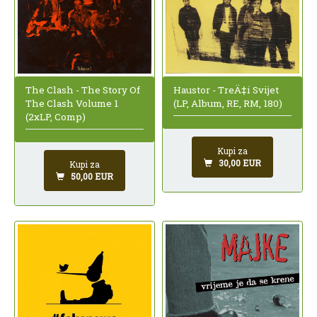
The Clash - The Story Of
Haustor - TreÄ‡i Svijet
The Clash Volume 1
(LP, Album, RE, RM, 180)
(2xLP, Comp)
Kupi za
30,00 EUR
Kupi za
50,00 EUR