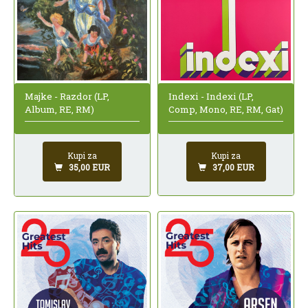
Indexi - Indexi (LP,
Majke - Razdor (LP,
Comp, Mono, RE, RM, Gat)
Album, RE, RM)
Kupi za
Kupi za
37,00 EUR
35,00 EUR