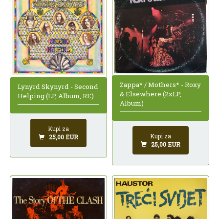
Zappa* / Mothers* - Roxy
Lynyrd Skynyrd - Second
& Elsewhere (2xLP,
Helping (LP, Album, RE)
Album)
Kupi za
Kupi za
25,00 EUR
25,00 EUR