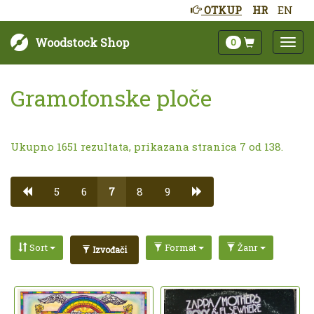
OTKUP
HR
EN
Woodstock Shop
0
Gramofonske ploče
Ukupno 1651 rezultata, prikazana stranica 7 od 138.
5
6
7
8
9
Sort
Format
Žanr
Izvođači