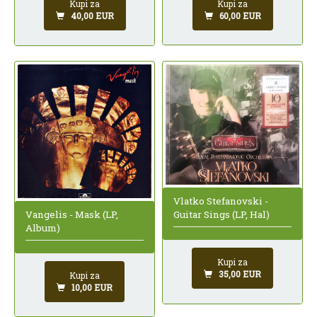
Kupi za
Kupi za
60,00 EUR
40,00 EUR
Vlatko Stefanovski -
Vangelis - Mask (LP,
Guitar Sings (LP, Hal)
Album)
Kupi za
35,00 EUR
Kupi za
10,00 EUR