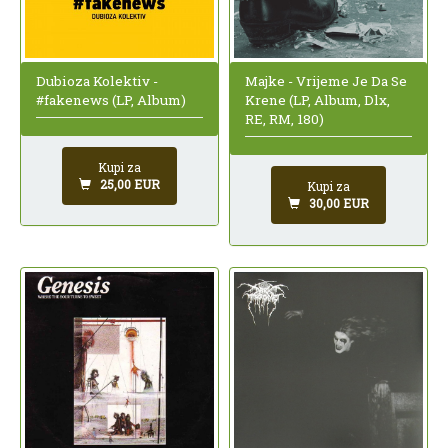
Dubioza Kolektiv -
Majke - Vrijeme Je Da Se
#fakenews (LP, Album)
Krene (LP, Album, Dlx,
RE, RM, 180)
Kupi za
25,00 EUR
Kupi za
30,00 EUR