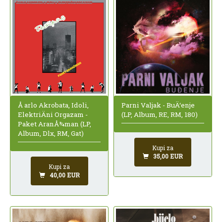
Å arlo Akrobata, Idoli,
Parni Valjak - BuÄ‘enje
ElektriÄni Orgazam -
(LP, Album, RE, RM, 180)
Paket AranÅ¾man (LP,
Album, Dlx, RM, Gat)
Kupi za
35,00 EUR
Kupi za
40,00 EUR