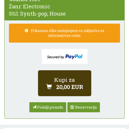
Žanr:
Electronic
Stil:
Synth-pop, House
Prikazane slike namijenjene su isključivo za
informativne svrhe.
Kupi za
20,00 EUR
Pošalji ponudu
Rezervacija