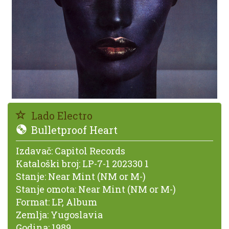
Lado Electro
Bulletproof Heart
Izdavač:
Capitol Records
Kataloški broj:
LP-7-1 202330 1
Stanje:
Near Mint (NM or M-)
Stanje omota:
Near Mint (NM or M-)
Format:
LP, Album
Zemlja:
Yugoslavia
Godina:
1989