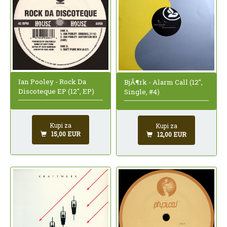
Ian Pooley - Rock Da
BjÃ¶rk - Alarm Call (12",
Discoteque EP (12", EP)
Single, #4)
Kupi za
Kupi za
15,00 EUR
12,00 EUR