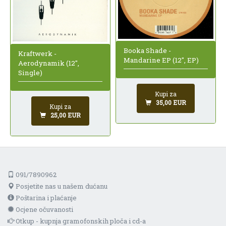
Booka Shade -
Kraftwerk -
Mandarine EP (12", EP)
Aerodynamik (12",
Single)
Kupi za
35,00 EUR
Kupi za
25,00 EUR
091/7890962
Posjetite nas u našem dućanu
Poštarina i plaćanje
Ocjene očuvanosti
Otkup - kupnja gramofonskih ploča i cd-a