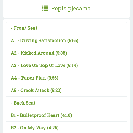
Popis pjesama
-
Front Seat
A1 -
Driving Satisfaction
(5:56)
A2 -
Kicked Around
(5:38)
A3 -
Love On Top Of Love
(6:14)
A4 -
Paper Plan
(3:56)
A5 -
Crack Attack
(5:22)
-
Back Seat
B1 -
Bulletproof Heart
(4:10)
B2 -
On My Way
(4:26)