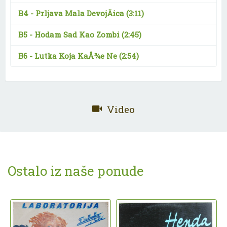
B4 -
Prljava Mala DevojÄica
(3:11)
B5 -
Hodam Sad Kao Zombi
(2:45)
B6 -
Lutka Koja KaÅ¾e Ne
(2:54)
Video
Ostalo iz naše ponude