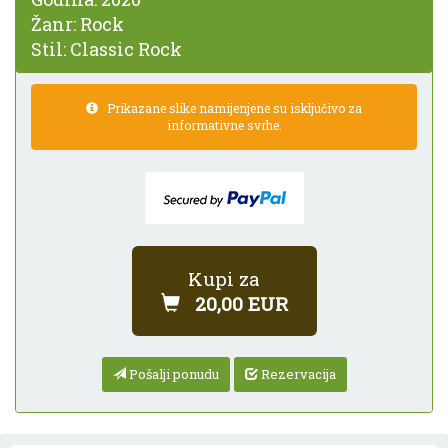
Žanr:
Rock
Stil:
Classic Rock
Prikazane slike namijenjene su isključivo za
informativne svrhe.
Kupi za
20,00 EUR
Pošalji ponudu
Rezervacija