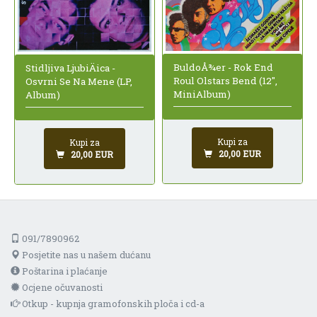
BuldoÅ¾er - Rok End
Stidljiva LjubiÄica -
Roul Olstars Bend (12",
Osvrni Se Na Mene (LP,
MiniAlbum)
Album)
Kupi za
Kupi za
20,00 EUR
20,00 EUR
091/7890962
Posjetite nas u našem dućanu
Poštarina i plaćanje
Ocjene očuvanosti
Otkup - kupnja gramofonskih ploča i cd-a