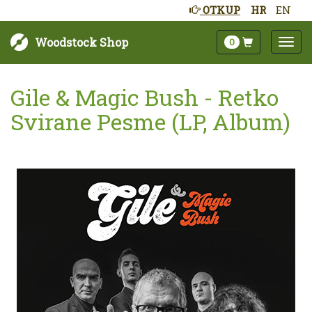
OTKUP
HR
EN
Woodstock Shop
0
Gile & Magic Bush - Retko
Svirane Pesme (LP, Album)