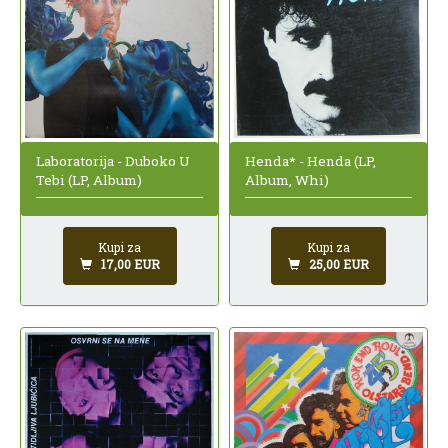
Laboratorija - Duboko U
Henda* - Henda (LP,
Tebi (LP, Album)
Album, Whi)
Kupi za
Kupi za
17,00 EUR
25,00 EUR