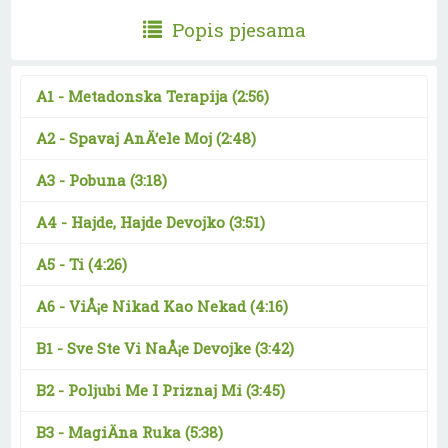
Popis pjesama
A1 -
Metadonska Terapija
(2:56)
A2 -
Spavaj AnÄ‘ele Moj
(2:48)
A3 -
Pobuna
(3:18)
A4 -
Hajde, Hajde Devojko
(3:51)
A5 -
Ti
(4:26)
A6 -
ViÅ¡e Nikad Kao Nekad
(4:16)
B1 -
Sve Ste Vi NaÅ¡e Devojke
(3:42)
B2 -
Poljubi Me I Priznaj Mi
(3:45)
B3 -
MagiÄna Ruka
(5:38)