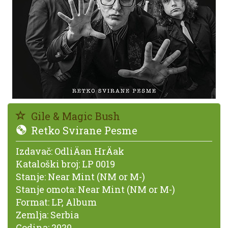
Gile & Magic Bush
Retko Svirane Pesme
Izdavač:
OdliÄan HrÄak
Kataloški broj:
LP 0019
Stanje:
Near Mint (NM or M-)
Stanje omota:
Near Mint (NM or M-)
Format:
LP, Album
Zemlja:
Serbia
Godina:
2020