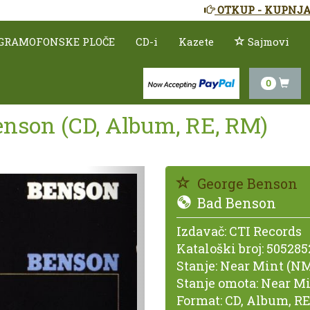
OTKUP - KUPNJA
GRAMOFONSKE PLOČE
CD-i
Kazete
Sajmovi
0
enson (CD, Album, RE, RM)
Prethodno
George Benson
Bad Benson
Izdavač:
CTI Records
Kataloški broj:
505285
Stanje:
Near Mint (NM
Stanje omota:
Near Mi
Format:
CD, Album, RE