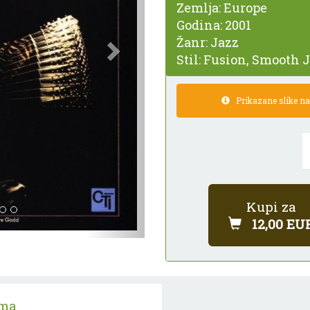
Zemlja:
Europe
Godina:
2001
Žanr:
Jazz
Stil:
Fusion, Smooth J
Prikazane slike nam
Kupi za
12,00 EU
ama