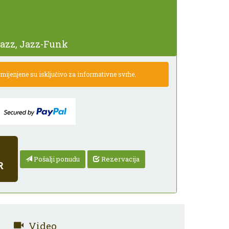
azz, Jazz-Funk
ijenjene su isključivo za informativne svrhe.
Pošalji ponudu
Rezervacija
R
Video