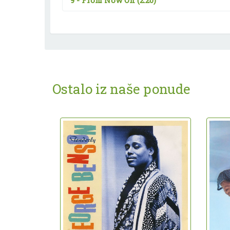
9 -
From Now On
(2:20)
Ostalo iz naše ponude