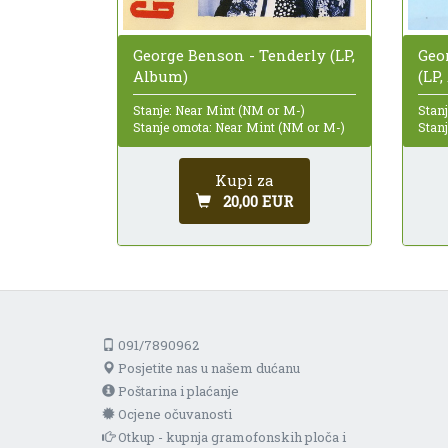
Geo
George Benson - Tenderly (LP,
(LP
Album)
Stan
Stanje: Near Mint (NM or M-)
Stan
Stanje omota: Near Mint (NM or M-)
Kupi za
20,00 EUR
091/7890962
Posjetite nas u našem dućanu
Poštarina i plaćanje
Ocjene očuvanosti
Otkup - kupnja gramofonskih ploča i