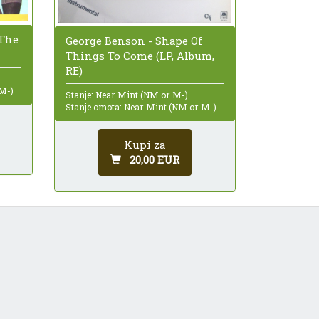
 The
George Benson - Shape Of
Things To Come (LP, Album,
RE)
 M-)
Stanje: Near Mint (NM or M-)
Stanje omota: Near Mint (NM or M-)
Kupi za
20,00 EUR