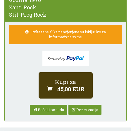
Godina:
1976
Žanr:
Rock
Stil:
Prog Rock
Prikazane slike namijenjene su isključivo za
informativne svrhe.
Kupi za
45,00 EUR
Pošalji ponudu
Rezervacija