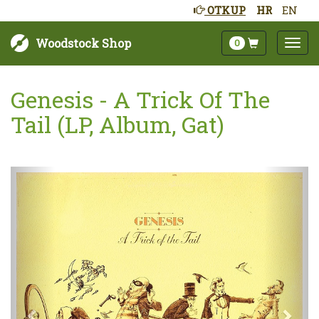
OTKUP
HR
EN
Woodstock Shop
0
Genesis - A Trick Of The
Tail (LP, Album, Gat)
Sljedeće
Pret