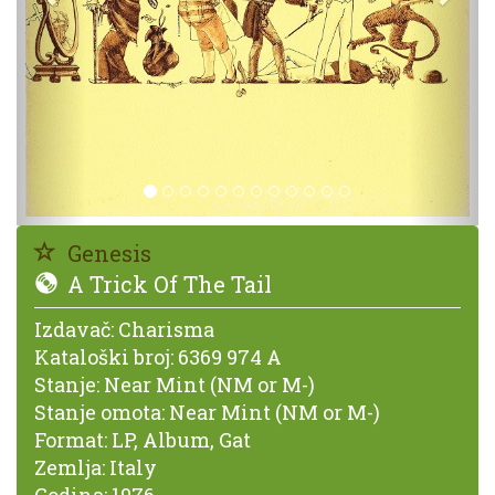
Genesis
A Trick Of The Tail
Izdavač:
Charisma
Kataloški broj:
6369 974 A
Stanje:
Near Mint (NM or M-)
Stanje omota:
Near Mint (NM or M-)
Format:
LP, Album, Gat
Zemlja:
Italy