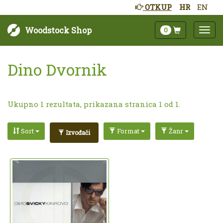
OTKUP
HR
EN
Woodstock Shop
0
Dino Dvornik
Ukupno 1 rezultata, prikazana stranica 1 od 1.
Sort
Format
Žanr
Izvođači