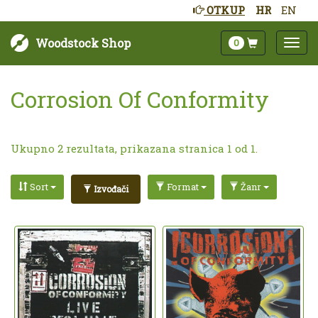
OTKUP
HR
EN
Woodstock Shop
0
Corrosion Of Conformity
Ukupno 2 rezultata, prikazana stranica 1 od 1.
Sort
Format
Žanr
Izvođači