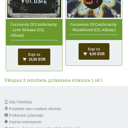
Corrosion Of Conformity
Corrosion Of Conformity
- Wiseblood (CD, Album)
- Live Volume (CD,
Album)
Kupi za
8,00 EUR
Kupi za
10,00 EUR
Ukupno 2 rezultata, prikazana stranica 1 od 1.
091/7890962
Posjetite nas u našem dućanu
Poštarina i plaćanje
Ocjene očuvanosti