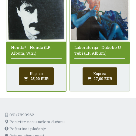
Laboratorija - Duboko U
Henda* - Henda (LP,
Tebi (LP, Album)
Album, Whi)
Kupi za
Kupi za
17,00 EUR
25,00 EUR
091/7890962
Posjetite nas u našem dućanu
Poštarina i plaćanje
Ocjene očuvanosti