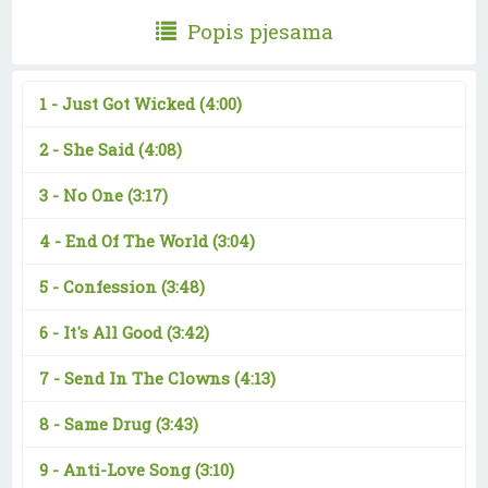
Popis pjesama
1 -
Just Got Wicked
(4:00)
2 -
She Said
(4:08)
3 -
No One
(3:17)
4 -
End Of The World
(3:04)
5 -
Confession
(3:48)
6 -
It's All Good
(3:42)
7 -
Send In The Clowns
(4:13)
8 -
Same Drug
(3:43)
9 -
Anti-Love Song
(3:10)