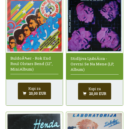
BuldoÅ¾er - Rok End
Stidljiva LjubiÄica -
Roul Olstars Bend (12",
Osvrni Se Na Mene (LP,
MiniAlbum)
Album)
Kupi za
Kupi za
20,00 EUR
20,00 EUR