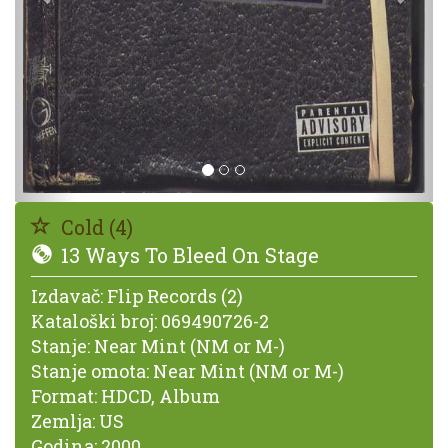
Cold (4)
13 Ways To Bleed On Stage
Izdavač:
Flip Records (2)
Kataloški broj:
069490726-2
Stanje:
Near Mint (NM or M-)
Stanje omota:
Near Mint (NM or M-)
Format:
HDCD, Album
Zemlja:
US
Godina:
2000