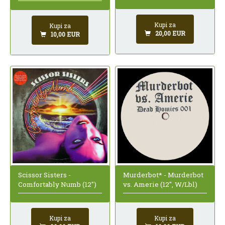
Kupi za
Kupi za
20,00 EUR
10,00 EUR
Scissor Sisters -
Murderbot* - Murderbot
Comfortably Numb (12")
vs. Amerie (12", W/Lbl)
Kupi za
Kupi za