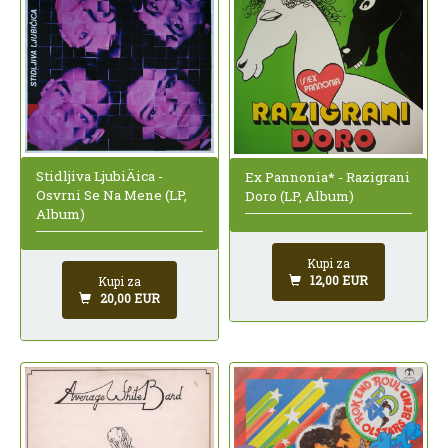
Stidljiva LjubiÄica -
Ex Pannonia* - Razigrani
Osvrni Se Na Mene (LP,
Doro (LP, Album)
Album)
Kupi za
12,00 EUR
Kupi za
20,00 EUR