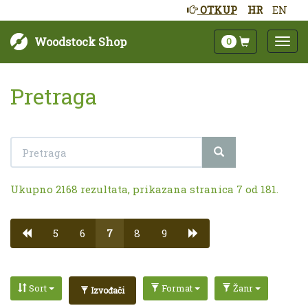
OTKUP
HR
EN
Woodstock Shop
0
Pretraga
Ukupno 2168 rezultata, prikazana stranica 7 od 181.
5
6
7
8
9
Sort
Format
Žanr
Izvođači