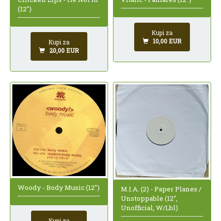
(12")
Kupi za
10,00 EUR
Kupi za
20,00 EUR
Woody - Body Music (12")
M.I.A. (2) - Paper Planes /
Unstoppable (12",
Unofficial, W/Lbl)
Kupi za