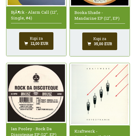
BjÃ¶rk - Alarm Call (12",
Booka Shade -
Single, #4)
Mandarine EP (12", EP)
Kupi za
Kupi za
12,00 EUR
35,00 EUR
Ian Pooley - Rock Da
Kraftwerk -
Discoteque EP (12", EP)