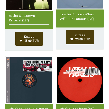
Sascha Funke - When
Artist Unknown -
Will I Be Famous (12")
Errorist (12")
Kupi za
Kupi za
25,00 EUR
15,00 EUR
Chicken Lips - He Not In
Vitalic - Fanfares (12")