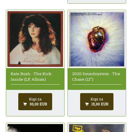
Kate Bush - The Kick
2020 Soundsystem - The
Inside (LP, Album)
Chase (12")
Kupi za
Kupi za
30,00 EUR
15,00 EUR