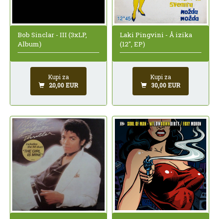
Bob Sinclar - III (3xLP,
Laki Pingvini - Å izika
Album)
(12", EP)
Kupi za
Kupi za
20,00 EUR
30,00 EUR