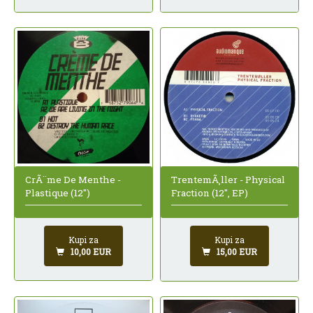
CrÃ¨me De Menthe -
TrentemÃ¸ller - Physical
Plastique (12")
Fraction (12", EP)
Kupi za
Kupi za
10,00 EUR
15,00 EUR