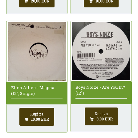
20,00 EUR
10,00 EUR
Boys Noize - Are You In?
Ellen Allien - Magma
(12")
(12", Single)
Kupi za
Kupi za
8,00 EUR
10,00 EUR