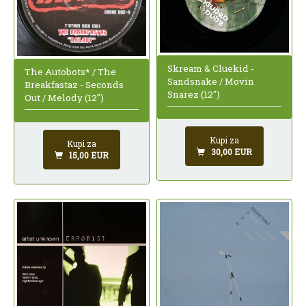
Skream & Cluekid -
The Autobots* / The
Sandsnake / Movin
Breakfastaz - Seconds
Snarez (12")
Out / Melody (12")
Kupi za
Kupi za
30,00 EUR
15,00 EUR