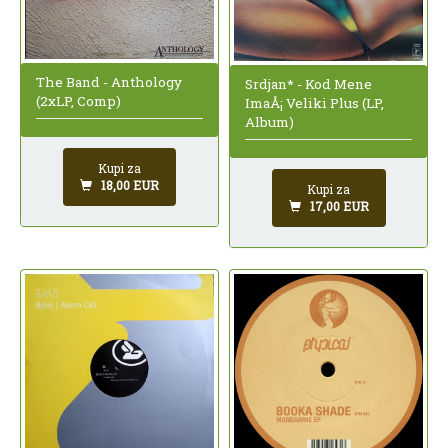
The Band - Anthology
Srdjan* - Kod Mene
(2xLP, Comp)
ImaÅ¡ Veliki Plus (LP,
Album)
Kupi za
18,00 EUR
Kupi za
17,00 EUR