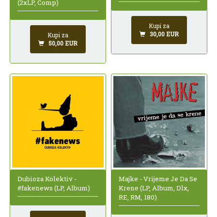
(2xLP, Comp)
Kupi za
30,00 EUR
Kupi za
50,00 EUR
Dubioza Kolektiv -
Majke - Vrijeme Je Da Se
#fakenews (LP, Album)
Krene (LP, Album, Dlx,
RE, RM, 180)