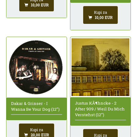
10,00 EUR
Kupi za
10,00 EUR
Justus KÃ¶hncke - 2
Dakar & Grinser - I
After 909 / Weil Du Mich
Wanna Be Your Dog (12")
Verstehst (12")
Kupi za
20,00 EUR
Kupi za