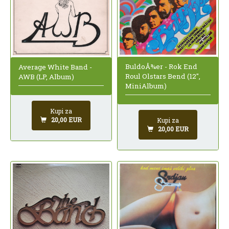
BuldoÅ¾er - Rok End
Average White Band -
Roul Olstars Bend (12",
AWB (LP, Album)
MiniAlbum)
Kupi za
20,00 EUR
Kupi za
20,00 EUR