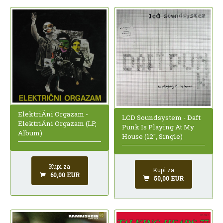
ElektriÄni Orgazam -
LCD Soundsystem - Daft
ElektriÄni Orgazam (LP,
Punk Is Playing At My
Album)
House (12", Single)
Kupi za
Kupi za
60,00 EUR
50,00 EUR