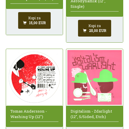
Aerodynamik (12",
Single)
Kupi za
15,00 EUR
Kupi za
25,00 EUR
Tomas Andersson -
Digitalism - Zdarlight
Washing Up (12")
(12", S/Sided, Etch)