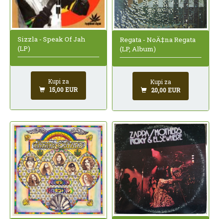
Sizzla - Speak Of Jah
Regata - NoÄ‡na Regata
(LP)
(LP, Album)
Kupi za
Kupi za
15,00 EUR
20,00 EUR