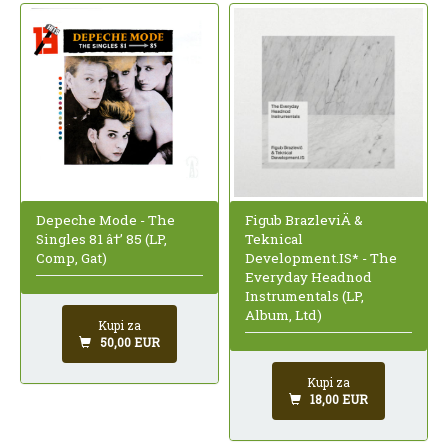
Depeche Mode - The
Figub BrazleviÄ &
Singles 81 â†’ 85 (LP,
Teknical
Comp, Gat)
Development.IS* - The
Everyday Headnod
Instrumentals (LP,
Album, Ltd)
Kupi za
50,00 EUR
Kupi za
18,00 EUR