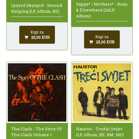
Zappa* / Mothers* - Roxy
Lynyrd Skynyrd - Second
& Elsewhere (2xLP,
Helping (LP, Album, RE)
Album)
Kupi za
Kupi za
25,00 EUR
25,00 EUR
The Clash - The Story Of
Haustor - TreÄ‡i Svijet
The Clash Volume 1
(LP, Album, RE, RM, 180)