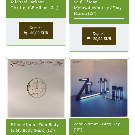
Michael Jackson -
Soul Of Man -
Thriller (LP, Album, Gat)
Mylowdowndirty / Foxy
Moron (12")
Kupi za
30,00 EUR
Kupi za
20,00 EUR
Zoot Woman - Grey Day
Ellen Allien - Your Body
(12")
Is My Body (Rmx) (12")