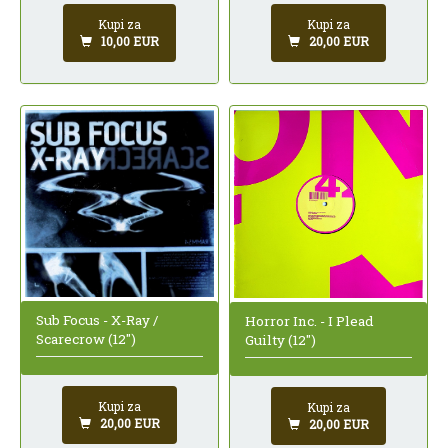
Kupi za
Kupi za
10,00 EUR
20,00 EUR
Sub Focus - X-Ray /
Horror Inc. - I Plead
Scarecrow (12")
Guilty (12")
Kupi za
Kupi za
20,00 EUR
20,00 EUR