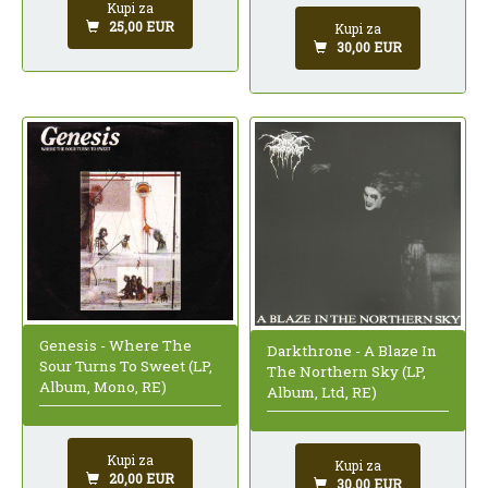
Kupi za
25,00 EUR
Kupi za
30,00 EUR
Genesis - Where The
Darkthrone - A Blaze In
Sour Turns To Sweet (LP,
The Northern Sky (LP,
Album, Mono, RE)
Album, Ltd, RE)
Kupi za
Kupi za
20,00 EUR
30,00 EUR