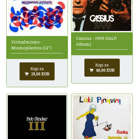
Cassius - 1999 (2xLP,
Virtualmismo -
Album)
Mismoplastico (12")
Kupi za
Kupi za
60,00 EUR
15,00 EUR