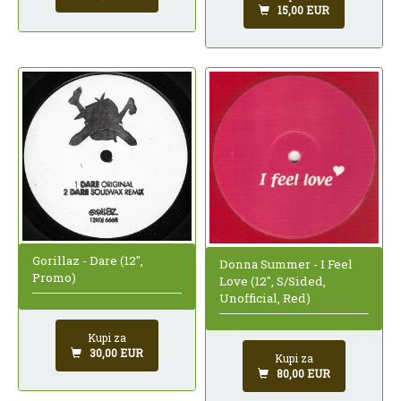
15,00 EUR
Gorillaz - Dare (12",
Donna Summer - I Feel
Promo)
Love (12", S/Sided,
Unofficial, Red)
Kupi za
30,00 EUR
Kupi za
80,00 EUR