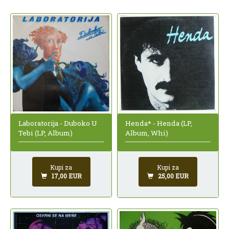
Laboratorija - Duboko U
Henda* - Henda (LP,
Tebi (LP, Album)
Album, Whi)
Kupi za
Kupi za
17,00 EUR
25,00 EUR