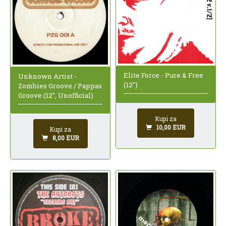
Elite Force - Pure & Free
Unknown Artist -
(12")
Zombies Groove / Pappas
Groove (12", Unofficial)
Kupi za
10,00 EUR
Kupi za
8,00 EUR