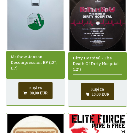
Mathew Jonson -
Dirty Hospital - The
Decompression EP (12",
Death Of Dirty Hospital
EP)
(12")
Kupi za
Kupi za
30,00 EUR
15,00 EUR