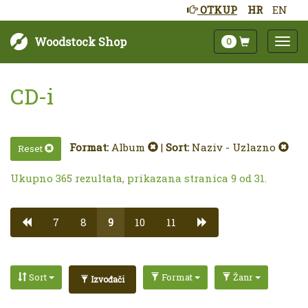
OTKUP
HR
EN
Woodstock Shop
0
CD-i
Format:
Album
|
Sort:
Naziv - Uzlazno
Reset
Ukupno 365 rezultata, prikazana stranica 9 od 31.
7
8
9
10
11
Sort
Format
Žanr
Izvođači