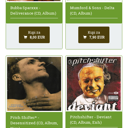
Bubba Sparxxx -
Mumford & Sons - Delta
Deliverance (CD, Album)
(CD, Album)
Kupi za
Kupi za
8,00 EUR
7,90 EUR
Pitchshifter - Deviant
Pitch Shifter* -
(CD, Album, Enh)
Desensitized (CD, Album,