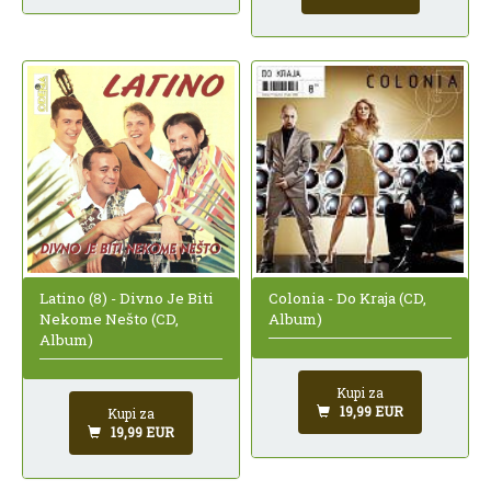
Latino (8) - Divno Je Biti
Colonia - Do Kraja (CD,
Nekome Nešto (CD,
Album)
Album)
Kupi za
19,99 EUR
Kupi za
19,99 EUR