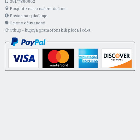
091/7890962
Posjetite nas u našem dućanu
Poštarina i plaćanje
Ocjene očuvanosti
Otkup - kupnja gramofonskih ploča i cd-a