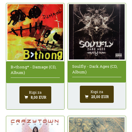
Soulfly - Dark Ages (CD,
B>thong* - Damage (CD,
Album)
Album)
Kupi za
Kupi za
25,00 EUR
8,00 EUR