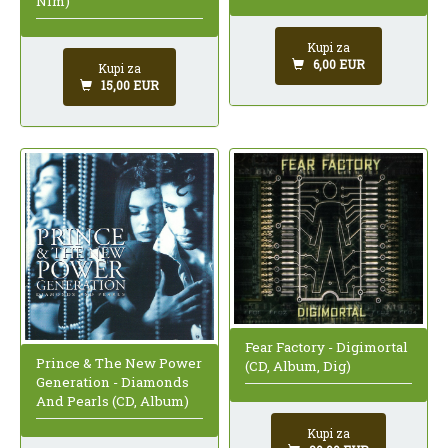
Nim)
Kupi za
6,00 EUR
Kupi za
15,00 EUR
Fear Factory - Digimortal
Prince & The New Power
(CD, Album, Dig)
Generation - Diamonds
And Pearls (CD, Album)
Kupi za