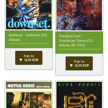
downset. - downset. (CD,
Paradise Lost -
Album)
Draconian Times (CD,
Album, RE, VDC)
Kupi za
12,00 EUR
Kupi za
10,00 EUR