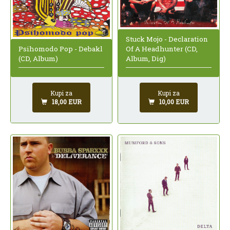
Stuck Mojo - Declaration
Psihomodo Pop - Debakl
Of A Headhunter (CD,
(CD, Album)
Album, Dig)
Kupi za
Kupi za
18,00 EUR
10,00 EUR