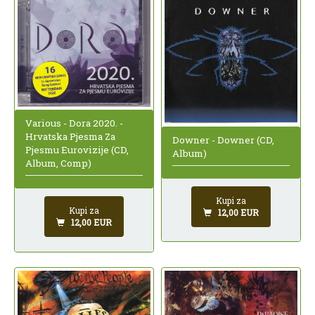
Various - Dora 2020. -
Hrvatska Pjesma Za
Downer - Downer (CD,
Pjesmu Eurovizije (CD,
Album)
Album, Comp)
Kupi za
Kupi za
12,00 EUR
12,00 EUR