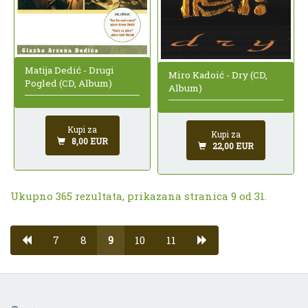
Matija Dedić - Drugi
Miro Kadoić - Dry (CD,
Pogled (CD, Album)
Album)
Kupi za
Kupi za
8,00 EUR
22,00 EUR
Ukupno 365 rezultata, prikazana stranica 9 od 31.
7
8
9
10
11