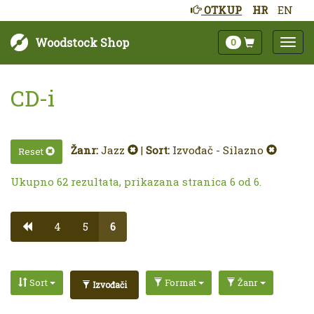
OTKUP
HR
EN
Woodstock Shop
0
CD-i
Žanr:
Jazz
|
Sort:
Izvođač - Silazno
Reset
Ukupno 62 rezultata, prikazana stranica 6 od 6.
4
5
6
Sort
Format
Žanr
Izvođači