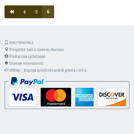
4
5
6
091/7890962
Posjetite nas u našem dućanu
Poštarina i plaćanje
Ocjene očuvanosti
Otkup - kupnja gramofonskih ploča i cd-a