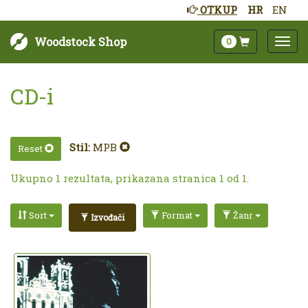
OTKUP
HR
EN
Woodstock Shop
0
CD-i
Stil:
MPB
Reset
Ukupno 1 rezultata, prikazana stranica 1 od 1.
Sort
Format
Žanr
Izvođači