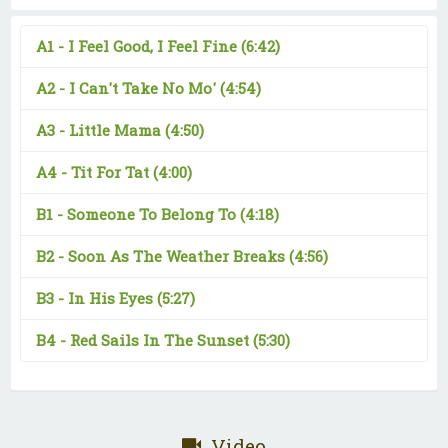
A1 -
I Feel Good, I Feel Fine
(6:42)
A2 -
I Can't Take No Mo'
(4:54)
A3 -
Little Mama
(4:50)
A4 -
Tit For Tat
(4:00)
B1 -
Someone To Belong To
(4:18)
B2 -
Soon As The Weather Breaks
(4:56)
B3 -
In His Eyes
(5:27)
B4 -
Red Sails In The Sunset
(5:30)
Video