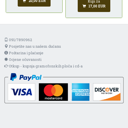
20,00 EUR
Kupi za
17,00 EUR
091/7890962
Posjetite nas u našem dućanu
Poštarina i plaćanje
Ocjene očuvanosti
Otkup - kupnja gramofonskih ploča i cd-a