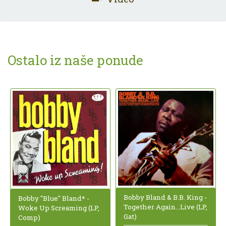
Ostalo iz naše ponude
Bobby Bland & B.B. King -
Bobby "Blue" Bland* -
Together Again...Live (LP,
Woke Up Screaming (LP,
Gat)
Comp)