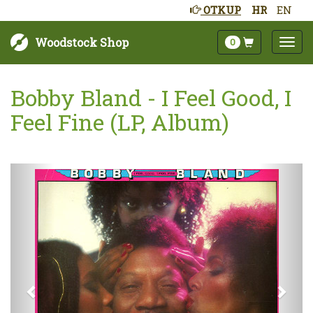
OTKUP
HR
EN
Woodstock Shop
0
Bobby Bland - I Feel Good, I
Feel Fine (LP, Album)
Sljedeće
Pret