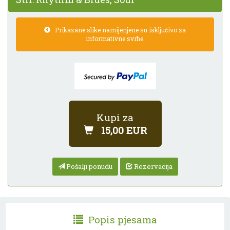
Prikazane slike namijenjene su isključivo za
informativne svrhe.
Kupi za
15,00 EUR
Pošalji ponudu
Rezervacija
Popis pjesama