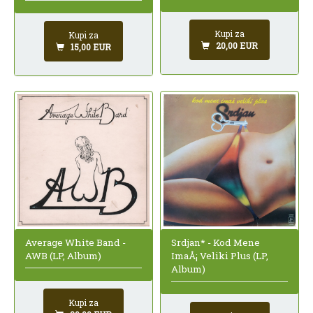
Kupi za
Kupi za
20,00 EUR
15,00 EUR
Srdjan* - Kod Mene
Average White Band -
ImaÅ¡ Veliki Plus (LP,
AWB (LP, Album)
Album)
Kupi za