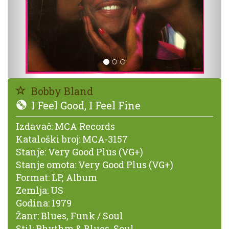
Bobby Bland
I Feel Good, I Feel Fine
Izdavač:
MCA Records
Kataloški broj:
MCA-3157
Stanje:
Very Good Plus (VG+)
Stanje omota:
Very Good Plus (VG+)
Format:
LP, Album
Zemlja:
US
Godina:
1979
Žanr:
Blues, Funk / Soul
Stil:
Rhythm & Blues, Soul