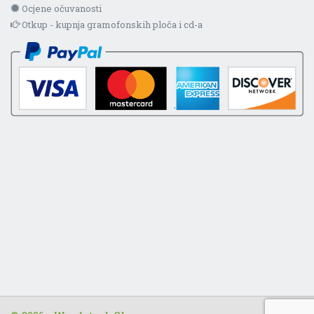
Ocjene očuvanosti
Otkup - kupnja gramofonskih ploča i cd-a