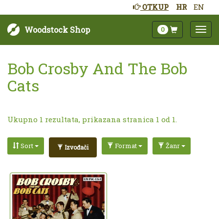
OTKUP
HR
EN
Woodstock Shop
0
Bob Crosby And The Bob
Cats
Ukupno 1 rezultata, prikazana stranica 1 od 1.
Sort
Format
Žanr
Izvođači