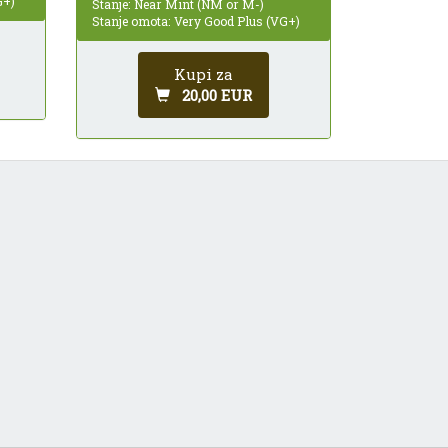
G+)
Stanje: Near Mint (NM or M-)
Stanje omota: Very Good Plus (VG+)
Kupi za
20,00 EUR