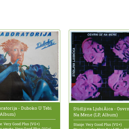
ratorija - Duboko U Tebi
Stidljiva LjubiÄica - Osvr
, Album)
Na Mene (LP, Album)
e: Very Good Plus (VG+)
Stanje: Very Good Plus (VG+)
je omota: Very Good Plus (VG+)