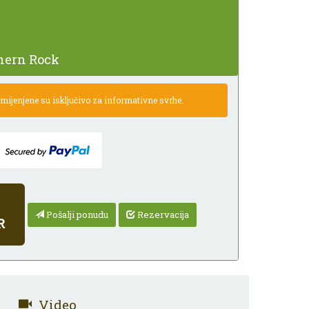
thern Rock
ijenjene su isključivo za informativne svrhe.
Pošalji ponudu
Rezervacija
R
Video