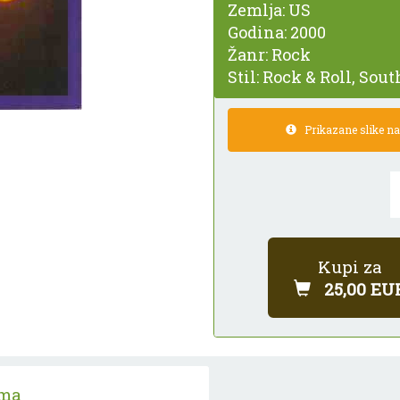
Zemlja:
US
Godina:
2000
Žanr:
Rock
Stil:
Rock & Roll, Sou
Prikazane slike nam
Kupi za
25,00 EU
ama