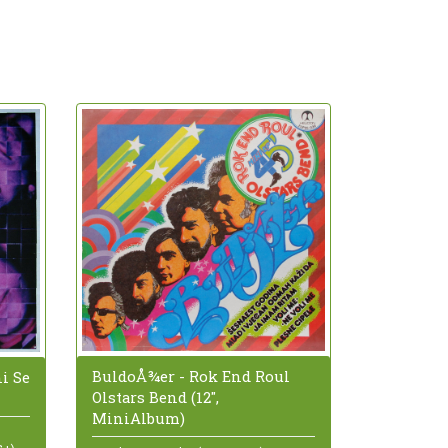
BuldoÅ¾er - Rok End Roul
ni Se
Olstars Bend (12",
MiniAlbum)