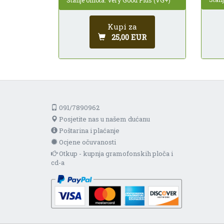
Kupi za
25,00 EUR
091/7890962
Posjetite nas u našem dućanu
Poštarina i plaćanje
Ocjene očuvanosti
Otkup - kupnja gramofonskih ploča i
cd-a