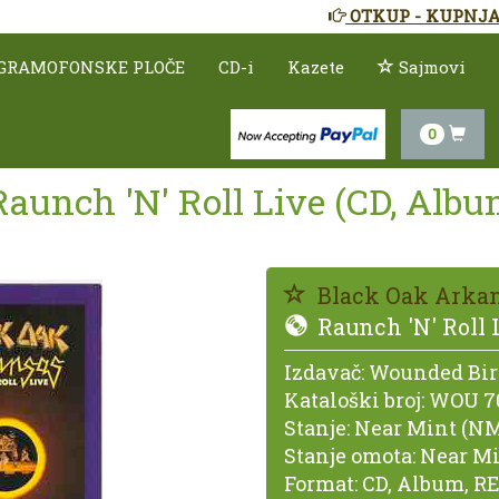
OTKUP - KUPNJA
GRAMOFONSKE PLOČE
CD-i
Kazete
Sajmovi
0
aunch 'N' Roll Live (CD, Albu
Black Oak Arka
Raunch 'N' Roll 
Izdavač:
Wounded Bir
Kataloški broj:
WOU 7
Stanje:
Near Mint (NM
Stanje omota:
Near Mi
Format:
CD, Album, R