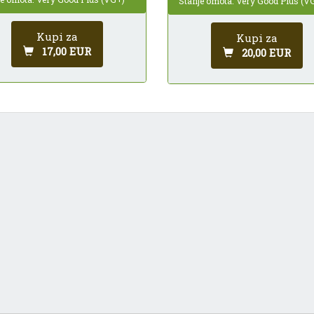
Stanje omota: Very Good Plus (V
Kupi za
Kupi za
17,00 EUR
20,00 EUR