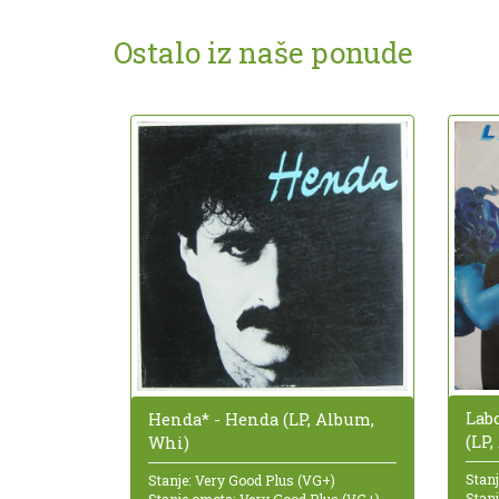
Ostalo iz naše ponude
Labo
Henda* - Henda (LP, Album,
(LP
Whi)
Stanj
Stanje: Very Good Plus (VG+)
Stan
Stanje omota: Very Good Plus (VG+)