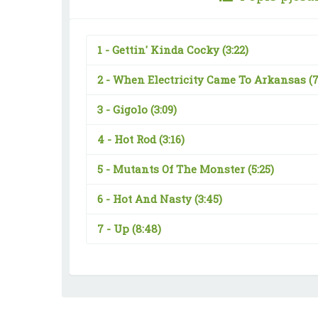
1 -
Gettin' Kinda Cocky
(3:22)
2 -
When Electricity Came To Arkansas
(7
3 -
Gigolo
(3:09)
4 -
Hot Rod
(3:16)
5 -
Mutants Of The Monster
(5:25)
6 -
Hot And Nasty
(3:45)
7 -
Up
(8:48)