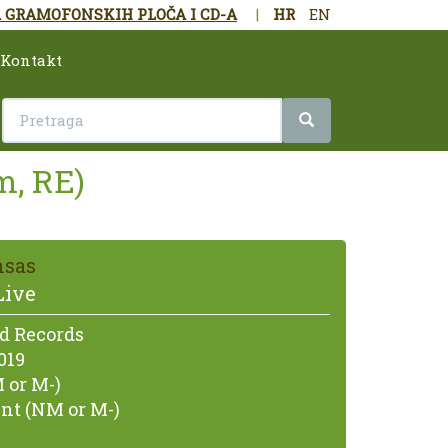
 GRAMOFONSKIH PLOČA I CD-A
|
HR
EN
Kontakt
m, RE)
nsas
Live
d Records
019
 or M-)
nt (NM or M-)
E