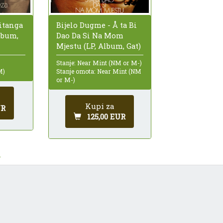
itanga
Bijelo Dugme - Å ta Bi
Album,
Dao Da Si Na Mom
Mjestu (LP, Album, Gat)
Stanje: Near Mint (NM or M-)
M)
Stanje omota: Near Mint (NM
or M-)
Kupi za
UR
125,00 EUR
.