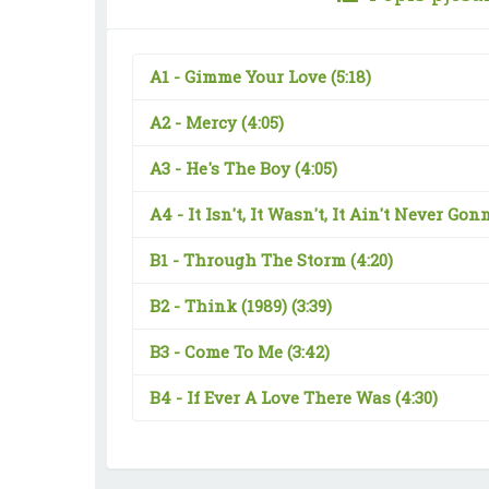
A1 -
Gimme Your Love
(5:18)
A2 -
Mercy
(4:05)
A3 -
He's The Boy
(4:05)
A4 -
It Isn't, It Wasn't, It Ain't Never Go
B1 -
Through The Storm
(4:20)
B2 -
Think (1989)
(3:39)
B3 -
Come To Me
(3:42)
B4 -
If Ever A Love There Was
(4:30)