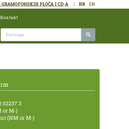
 GRAMOFONSKIH PLOČA I CD-A
|
HR
EN
Kontakt
orm
2 02237 3
 or M-)
nt (NM or M-)