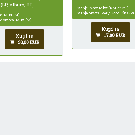
(LP, Album, RE)
Stanje: Near Mint (NM or M-)
Stanje omota: Very Good Plus (V
e: Mint (M)
je omota: Mint (M)
Kupi za
17,00 EUR
Kupi za
30,00 EUR