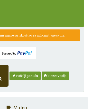
ijenjene su isključivo za informativne svrhe.
Pošalji ponudu
Rezervacija
R
Video