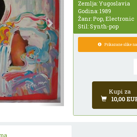
Zemlja:
Yugoslavia
Godina:
1989
Žanr:
Pop, Electronic
Stil:
Synth-pop
Prikazane slike nam
Kupi za
10,00 EU
ama