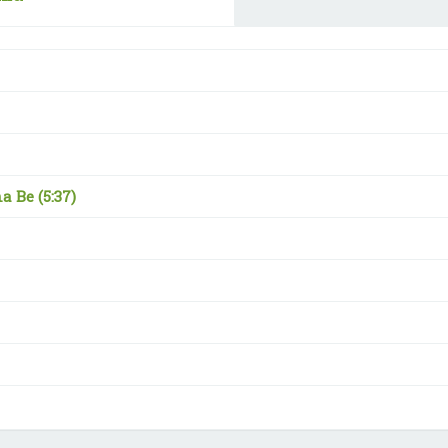
nna Be
(5:37)