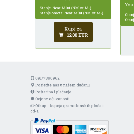
You 
Stanje: Near Mint (NM or M-)
Stanje omota: Near Mint (NM or M-)
Stanj
Stan
Kupi za
12,00 EUR
091/7890962
Posjetite nas u našem dućanu
Poštarina i plaćanje
Ocjene očuvanosti
Otkup - kupnja gramofonskih ploča i
cd-a