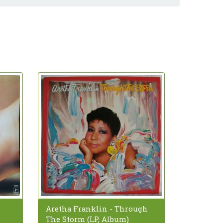
Aretha Franklin - Through
The Storm (LP, Album)