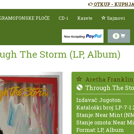
OTKUP - KUPNJA
GRAMOFONSKE PLOČE
CD-i
Kazete
Sajmovi
0
ough The Storm (LP, Album)
Prethodno
Aretha Franklin
Through The St
Izdavač:
Jugoton
Kataloški broj:
LP-7-1 
Stanje:
Near Mint (NM
Stanje omota:
Near Mi
Format:
LP, Album