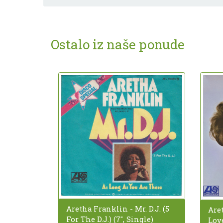
Ostalo iz naše ponude
Aretha Franklin - Mr. D.J. (5
Are
For The D.J.) (7", Single)
Lov