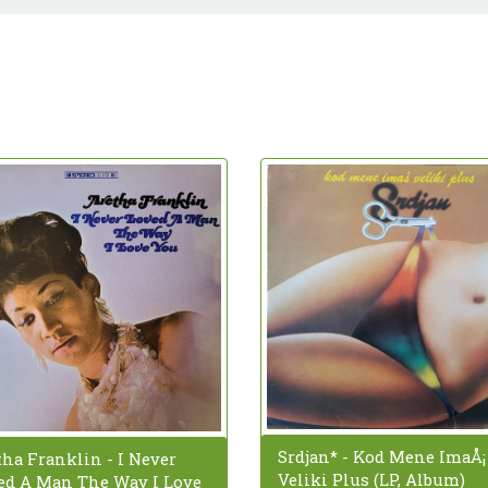
Srdjan* - Kod Mene ImaÅ¡
tha Franklin - I Never
Veliki Plus (LP, Album)
ed A Man The Way I Love