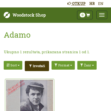
OTKUP
HR
EN
Woodstock Shop
0
Adamo
Ukupno 1 rezultata, prikazana stranica 1 od 1.
Sort
Format
Žanr
Izvođači