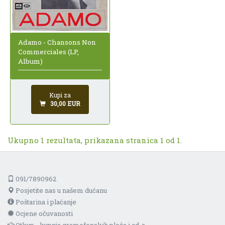
Adamo - Chansons Non
Commerciales (LP,
Album)
Kupi za
30,00 EUR
Ukupno 1 rezultata, prikazana stranica 1 od 1.
091/7890962
Posjetite nas u našem dućanu
Poštarina i plaćanje
Ocjene očuvanosti
Otkup - kupnja gramofonskih ploča i cd-a